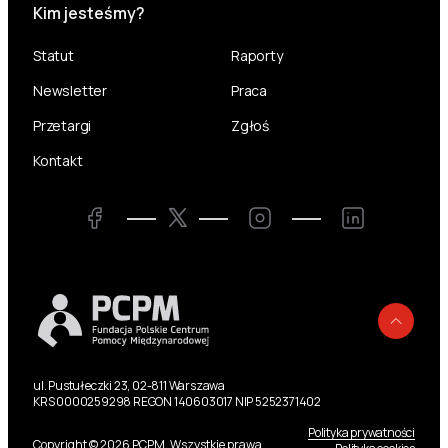
Kim jesteśmy?
Statut
Raporty
Newsletter
Praca
Przetargi
Zgłoś
Kontakt
Twitter
Facebook
Instagram
LinkedIn
Powr
ul. Pustułeczki 23, 02-811 Warszawa
KRS 0000259298 REGON 140603017 NIP 5252371402
Polityka prywatności
Copyright © 2026 PCPM. Wszystkie prawa