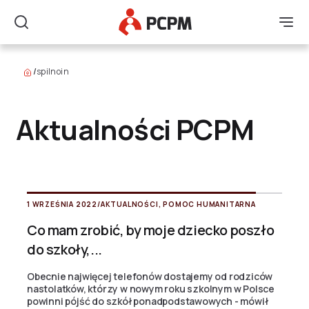
Główne Logo
Men
Szukaj
/
spilnoin
Aktualności PCPM
1 WRZEŚNIA 2022
/
AKTUALNOŚCI
,
POMOC HUMANITARNA
Co mam zrobić, by moje dziecko poszło
do szkoły,...
Obecnie najwięcej telefonów dostajemy od rodziców
nastolatków, którzy w nowym roku szkolnym w Polsce
powinni pójść do szkół ponadpodstawowych - mówił