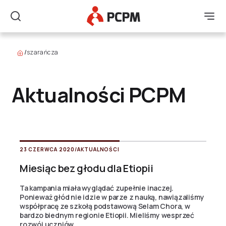
Główne Logo
Men
Szukaj
/
szarańcza
Aktualności PCPM
23 CZERWCA 2020
/
AKTUALNOŚCI
Miesiąc bez głodu dla Etiopii
Ta kampania miała wyglądać zupełnie inaczej.
Ponieważ głód nie idzie w parze z nauką, nawiązaliśmy
współpracę ze szkołą podstawową Selam Chora, w
bardzo biednym regionie Etiopii. Mieliśmy wesprzeć
rozwój uczniów...