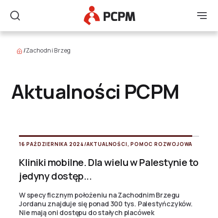
Główne Logo
Men
Szukaj
/
Zachodni Brzeg
Aktualności PCPM
16 PAŹDZIERNIKA 2024
/
AKTUALNOŚCI
,
POMOC ROZWOJOWA
Kliniki mobilne. Dla wielu w Palestynie to
jedyny dostęp...
W specyficznym położeniu na Zachodnim Brzegu
Jordanu znajduje się ponad 300 tys. Palestyńczyków.
Nie mają oni dostępu do stałych placówek