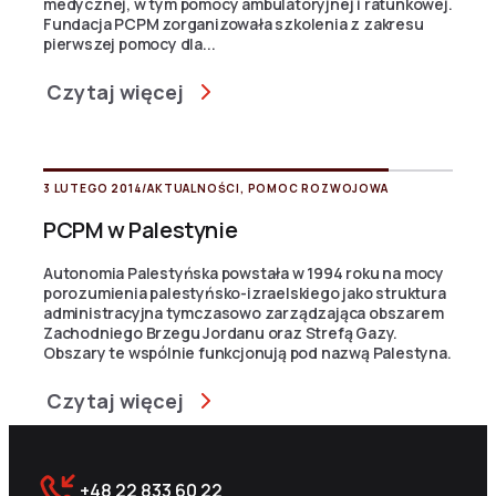
medycznej, w tym pomocy ambulatoryjnej i ratunkowej.
Fundacja PCPM zorganizowała szkolenia z zakresu
pierwszej pomocy dla...
Czytaj więcej
3 LUTEGO 2014
/
AKTUALNOŚCI
,
POMOC ROZWOJOWA
PCPM w Palestynie
Autonomia Palestyńska powstała w 1994 roku na mocy
porozumienia palestyńsko-izraelskiego jako struktura
administracyjna tymczasowo zarządzająca obszarem
Zachodniego Brzegu Jordanu oraz Strefą Gazy.
Obszary te wspólnie funkcjonują pod nazwą Palestyna.
Czytaj więcej
+48 22 833 60 22