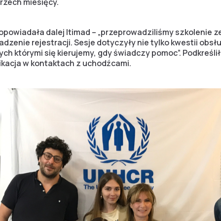
rzech miesięcy.
opowiadała dalej Itimad – „przeprowadziliśmy szkolenie z
zenie rejestracji. Sesje dotyczyły nie tylko kwestii obsłu
h którymi się kierujemy, gdy świadczy pomoc”. Podkreśliła
ikacja w kontaktach z uchodźcami.