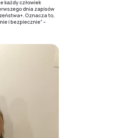
że każdy człowiek
ierwszego dnia zapisów
czeństwa+. Oznacza to,
ie i bezpiecznie” –