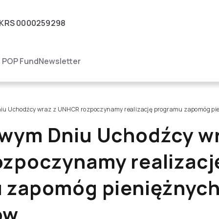
KRS
0000259298
igacja
POP Fund
Newsletter
iu Uchodźcy wraz z UNHCR rozpoczynamy realizację programu zapomóg pi
wym Dniu Uchodźcy wr
zpoczynamy realizacj
 zapomóg pieniężnych
ów