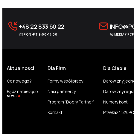
+48 22 833 60 22
INFO@P
PON-PT 9:00-17:00
MEDIA@PCP
Aktualności
Dla Firm
Dla Ciebie
Co nowego?
Formy współpracy
Darowizny jed
Bądź na bieżąco
Nasi partnerzy
Darowizny regu
NEWS
Program "Dobry Partner"
Numery kont
Kontakt
Przekaż 1,5% P