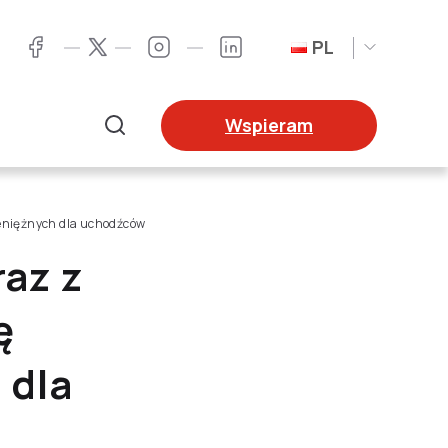
PL
Twitter
Facebook
Instagram
LinkedIn
Wspieram
Szukaj
eniężnych dla uchodźców
az z
ę
 dla