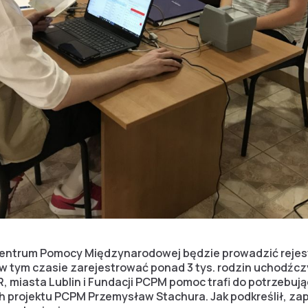
e Centrum Pomocy Międzynarodowej będzie prowadzić reje
 w tym czasie zarejestrować ponad 3 tys. rodzin uchodźcz
, miasta Lublin i Fundacji PCPM pomoc trafi do potrzebuj
h projektu PCPM Przemysław Stachura. Jak podkreślił, z