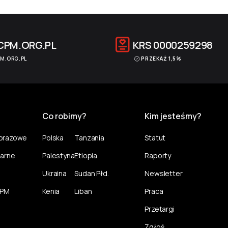
CPM.ORG.PL
KRS
0000259298
M.ORG.PL
PRZEKAŻ 1,5%
Co robimy?
Kim jesteśmy?
norazowe
Polska
Tanzania
Statut
larne
Palestyna
Etiopia
Raporty
Ukraina
Sudan Płd.
Newsletter
CPM
Kenia
Liban
Praca
Przetargi
Zgłoś