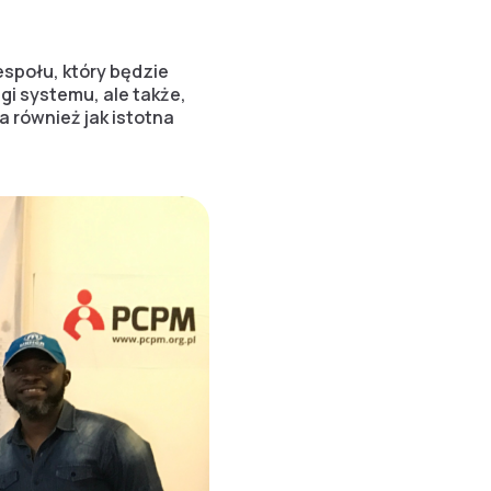
espołu, który będzie
gi systemu, ale także,
 również jak istotna