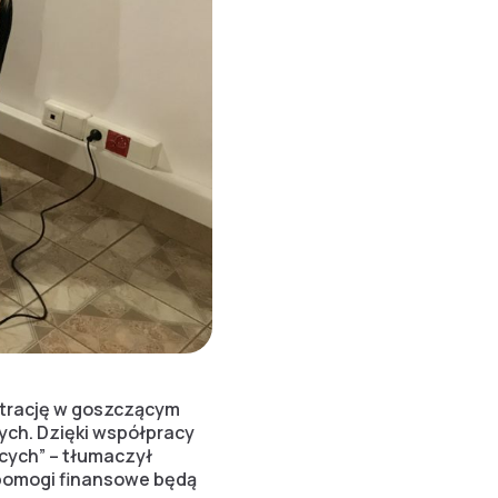
strację w goszczącym
ych. Dzięki współpracy
ących” – tłumaczył
apomogi finansowe będą