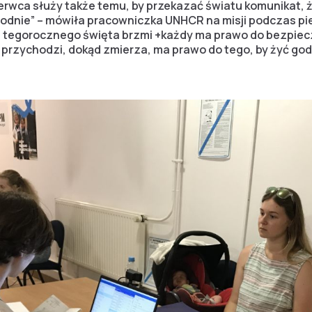
zerwca służy także temu, by przekazać światu komunikat, 
 godnie” – mówiła pracowniczka UNHCR na misji podczas p
m tegorocznego święta brzmi +każdy ma prawo do bezpie
 przychodzi, dokąd zmierza, ma prawo do tego, by żyć godn