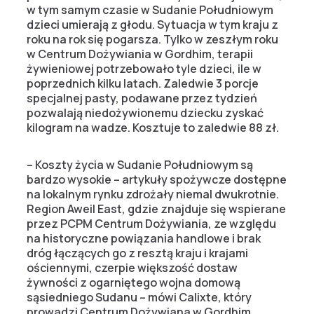
w tym samym czasie w Sudanie Południowym
dzieci umierają z głodu. Sytuacja w tym kraju z
roku na rok się pogarsza. Tylko w zeszłym roku
w Centrum Dożywiania w Gordhim, terapii
żywieniowej potrzebowało tyle dzieci, ile w
poprzednich kilku latach. Zaledwie 3 porcje
specjalnej pasty, podawane przez tydzień
pozwalają niedożywionemu dziecku zyskać
kilogram na wadze. Kosztuje to zaledwie 88 zł.
– Koszty życia w Sudanie Południowym są
bardzo wysokie – artykuły spożywcze dostępne
na lokalnym rynku zdrożały niemal dwukrotnie.
Region Aweil East, gdzie znajduje się wspierane
przez PCPM Centrum Dożywiania, ze względu
na historyczne powiązania handlowe i brak
dróg łączących go z resztą kraju i krajami
ościennymi, czerpie większość dostaw
żywności z ogarniętego wojna domową
sąsiedniego Sudanu – mówi Calixte, który
prowadzi Centrum Dożywiana w Gordhim.