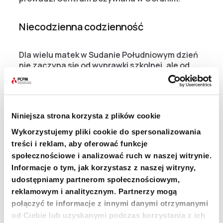
Niecodzienna codzienność
Dla wielu matek w Sudanie Południowym dzień
nie zaczyna się od wyprawki szkolnej, ale od
kilkukilometrowego marszu do ośrodka, gdzie
ich dziecko może zostać zbadane. Jednym z
głównych narzędzi pielęgniarza jest zestaw
papierowych pasków, które od kilkudziesięciu
Niniejsza strona korzysta z plików cookie
lat są nieodłącznym atrybutem pracowników
humanitarnych zajmujących się
Wykorzystujemy pliki cookie do spersonalizowania
niedożywieniem.
treści i reklam, aby oferować funkcje
społecznościowe i analizować ruch w naszej witrynie.
System MUAC czyli Measurement of Mid-Upper
Informacje o tym, jak korzystasz z naszej witryny,
Arm Circumference to nieinwazyjne narzędzie,
udostępniamy partnerom społecznościowym,
polegające na pomiarze obwodu ramienia za
reklamowym i analitycznym. Partnerzy mogą
pomocą trzykolorowej taśmy. Pomiar
połączyć te informacje z innymi danymi otrzymanymi
przeprowadza się pomiędzy łokciem a barkiem
od Ciebie lub uzyskanymi podczas korzystania z ich
dziecka. Taśma owijana jest wokół ramienia, a