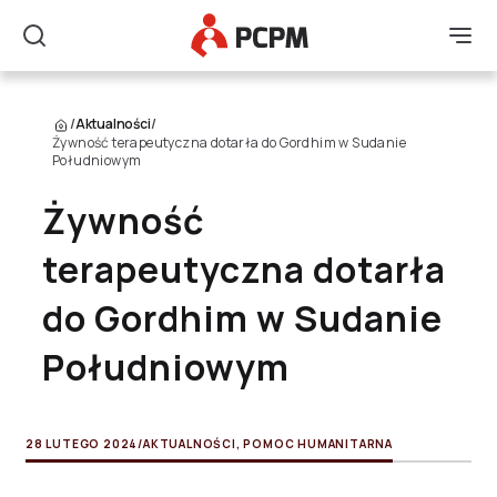
Główne Logo
Men
Szukaj
/
Aktualności
/
Żywność terapeutyczna dotarła do Gordhim w Sudanie
Południowym
Żywność
terapeutyczna dotarła
do Gordhim w Sudanie
Południowym
28 LUTEGO 2024
/
AKTUALNOŚCI
,
POMOC HUMANITARNA