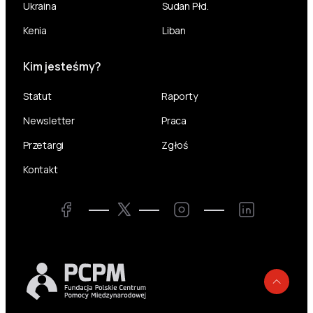
Ukraina
Sudan Płd.
Kenia
Liban
Kim jesteśmy?
Statut
Raporty
Newsletter
Praca
Przetargi
Zgłoś
Kontakt
Twitter
Facebook
Instagram
LinkedIn
Powr