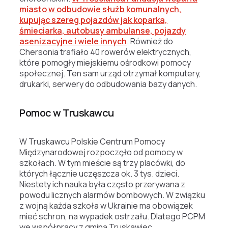
miasto w odbudowie służb komunalnych,
kupując szereg pojazdów jak koparka,
śmieciarka, autobusy ambulanse, pojazdy
asenizacyjne i wiele innych
. Również do
Chersonia trafiało 40 rowerów elektrycznych,
które pomogły miejskiemu ośrodkowi pomocy
społecznej. Ten sam urząd otrzymał komputery,
drukarki, serwery do odbudowania bazy danych.
Pomoc w Truskawcu
W Truskawcu Polskie Centrum Pomocy
Międzynarodowej rozpoczęło od pomocy w
szkołach. W tym mieście są trzy placówki, do
których łącznie uczęszcza ok. 3 tys. dzieci.
Niestety ich nauka była często przerywana z
powodu licznych alarmów bombowych. W związku
z wojną każda szkoła w Ukrainie ma obowiązek
mieć schron, na wypadek ostrzału. Dlatego PCPM
we współpracy z gminą Truskawiec,