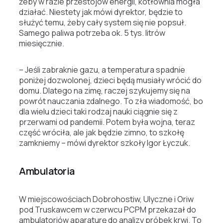
żeby w razie przestojów energii, kotłownia mogła
działać. Niestety jak mówi dyrektor, będzie to
służyć temu, żeby cały system się nie popsuł.
Samego paliwa potrzeba ok. 5 tys. litrów
miesięcznie.
– Jeśli zabraknie gazu, a temperatura spadnie
poniżej dozwolonej, dzieci będą musiały wrócić do
domu. Dlatego na zimę, raczej szykujemy się na
powrót nauczania zdalnego. To zła wiadomość, bo
dla wielu dzieci taki rodzaj nauki ciągnie się z
przerwami od pandemii. Potem była wojna, teraz
część wróciła, ale jak będzie zimno, to szkołę
zamkniemy – mówi dyrektor szkoły Igor Łyczuk.
Ambulatoria
W miejscowościach Dobrohostiw, Ulyczne i Oriw
pod Truskawcem w czerwcu PCPM przekazał do
ambulatoriów aparaturę do analizy próbek krwi. To