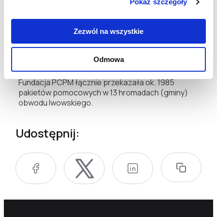
Pokaż szczegóły
zniszczone tak jak Bachmut. W truskawieckim
domu pomocy społecznej mieszka ok. 350 osób,
to do nich trafiły pakiety ze środkami higienicznymi.
Zezwól na wszystkie
Uchodźcy dostali płyny do mycia, szampony,
proszki do prania i wiele różnych potrzebnych
środków.
Odmowa
Fundacja PCPM łącznie przekazała ok. 1985
pakietów pomocowych w 13 hromadach (gminy)
obwodu lwowskiego.
Udostępnij: