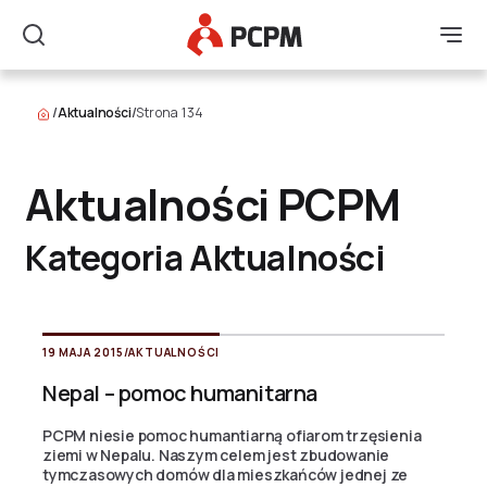
Główne Logo
Men
Szukaj
/
Aktualności
/
Strona 134
Aktualności PCPM
Kategoria Aktualności
19 MAJA 2015
/
AKTUALNOŚCI
Nepal – pomoc humanitarna
PCPM niesie pomoc humantiarną ofiarom trzęsienia
ziemi w Nepalu. Naszym celem jest zbudowanie
tymczasowych domów dla mieszkańców jednej ze