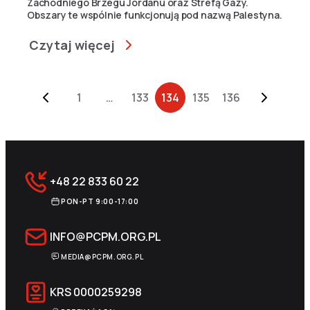
Zachodniego Brzegu Jordanu oraz Strefą Gazy.
Obszary te wspólnie funkcjonują pod nazwą Palestyna.
Czytaj więcej
Archive Pagination
1
…
133
134
135
136
+48 22 833 60 22
PON-PT 9:00-17:00
INFO@PCPM.ORG.PL
MEDIA@PCPM.ORG.PL
KRS
0000259298