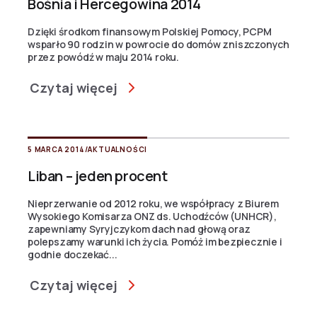
Bośnia i Hercegowina 2014
Dzięki środkom finansowym Polskiej Pomocy, PCPM
wsparło 90 rodzin w powrocie do domów zniszczonych
przez powódź w maju 2014 roku.
Czytaj więcej
5 MARCA 2014
/
AKTUALNOŚCI
Liban – jeden procent
Nieprzerwanie od 2012 roku, we współpracy z Biurem
Wysokiego Komisarza ONZ ds. Uchodźców (UNHCR),
zapewniamy Syryjczykom dach nad głową oraz
polepszamy warunki ich życia. Pomóż im bezpiecznie i
godnie doczekać...
Czytaj więcej