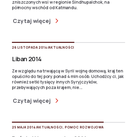
zniszczonych wsi w regionie Sindhupalchok, na
północny wschód od Katmandu.
Czytaj więcej
26 LISTOPADA 2014
/
AKTUALNOŚCI
Liban 2014
Ze względu na trwającą w Syrii wojnę domową, kraj ten
opuściło do tej pory ponad 4 mln osób. Uchodźcy ci, jak
również setki tysięcy innych Syryjczyków,
przebywających poza krajem, nie...
Czytaj więcej
25 MAJA 2014
/
AKTUALNOŚCI
,
POMOC ROZWOJOWA