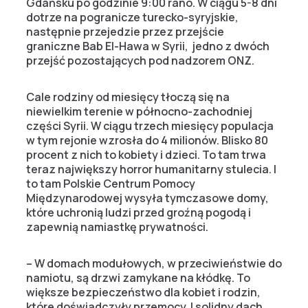
Gdańsku po godzinie 9:00 rano. W ciągu 5-8 dni
dotrze na pogranicze turecko-syryjskie,
następnie przejedzie przez przejście
graniczne Bab El-Hawa w Syrii, jedno z dwóch
przejść pozostających pod nadzorem ONZ.
Cale rodziny od miesięcy tłoczą się na
niewielkim terenie w północno-zachodniej
części Syrii. W ciągu trzech miesięcy populacja
w tym rejonie wzrosła do 4 milionów. Blisko 80
procent z nich to kobiety i dzieci. To tam trwa
teraz największy horror humanitarny stulecia. I
to tam Polskie Centrum Pomocy
Międzynarodowej wysyła tymczasowe domy,
które uchronią ludzi przed groźną pogodą i
zapewnią namiastkę prywatności.
– W domach modułowych, w przeciwieństwie do
namiotu, są drzwi zamykane na kłódkę. To
większe bezpieczeństwo dla kobiet i rodzin,
które doświadczyły przemocy. I solidny dach