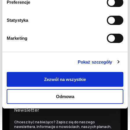
Preferencje
PON-PT 9:00-17:00
Statystyka
INFO@PCPM.ORG.PL
MEDIA@PCPM.ORG.PL
Marketing
KRS
0000259298
PRZEKAŻ 1,5%
Pokaż szczegóły
18 1140 1010 0000 5228 6800 1001
SKOPIUJ NUMER KONTA
WIĘCEJ
Zezwól na wszystkie
Odmowa
Newsletter
Chcesz być na bieżąco? Zapisz się do naszego
newslettera. Informacje o nowościach, naszych planach,