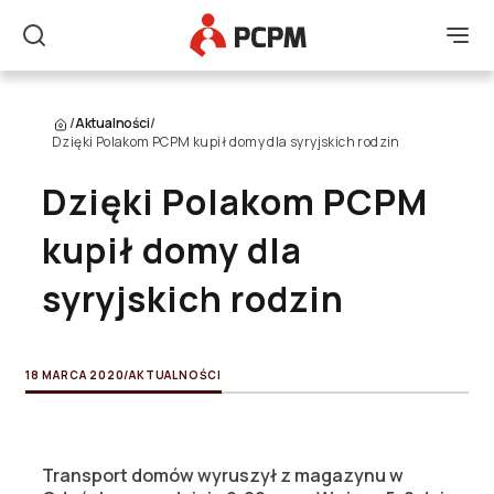
Główne Logo
Men
Szukaj
/
Aktualności
/
Dzięki Polakom PCPM kupił domy dla syryjskich rodzin
Dzięki Polakom PCPM
kupił domy dla
syryjskich rodzin
18 MARCA 2020
/
AKTUALNOŚCI
Transport domów wyruszył z magazynu w