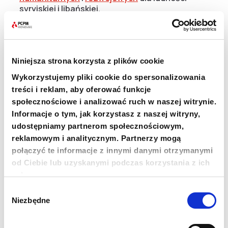
syryjskiej i libańskiej.
Zbiórka na schronienia dla syryjskich rodzin
trwa na
pcpm.org.pl/pomoc
Niniejsza strona korzysta z plików cookie
Oficjalny profil Fundacji na Instagramie –
Wykorzystujemy pliki cookie do spersonalizowania
@fundacjapcpm
treści i reklam, aby oferować funkcje
społecznościowe i analizować ruch w naszej witrynie.
Oficjalny profil Fundacji na Facebooku – Polskie
Informacje o tym, jak korzystasz z naszej witryny,
Centrum Pomocy Międzynarodowej (PCPM)
udostępniamy partnerom społecznościowym,
reklamowym i analitycznym. Partnerzy mogą
połączyć te informacje z innymi danymi otrzymanymi
od Ciebie lub uzyskanymi podczas korzystania z ich
usług.
Wybór
Niezbędne
zgody
+48 22 833 60 22