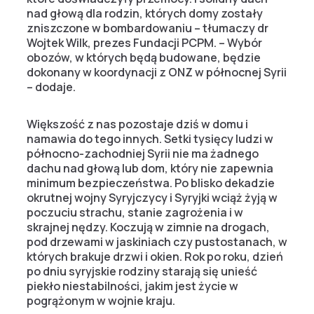
nad głową dla rodzin, których domy zostały
zniszczone w bombardowaniu – tłumaczy dr
Wojtek Wilk, prezes Fundacji PCPM. – Wybór
obozów, w których będą budowane, będzie
dokonany w koordynacji z ONZ w północnej Syrii
– dodaje.
Większość z nas pozostaje dziś w domu i
namawia do tego innych. Setki tysięcy ludzi w
północno-zachodniej Syrii nie ma żadnego
dachu nad głową lub dom, który nie zapewnia
minimum bezpieczeństwa. Po blisko dekadzie
okrutnej wojny Syryjczycy i Syryjki wciąż żyją w
poczuciu strachu, stanie zagrożenia i w
skrajnej nędzy. Koczują w zimnie na drogach,
pod drzewami w jaskiniach czy pustostanach, w
których brakuje drzwi i okien. Rok po roku, dzień
po dniu syryjskie rodziny starają się unieść
piekło niestabilności, jakim jest życie w
pogrążonym w wojnie kraju.