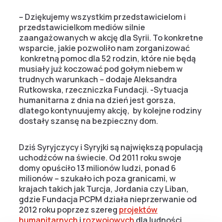
– Dziękujemy wszystkim przedstawicielom i
przedstawicielkom mediów silnie
zaangażowanych w akcję dla Syrii. To konkretne
wsparcie, jakie pozwoliło nam zorganizować
konkretną pomoc dla 52 rodzin, które nie będą
musiały już koczować pod gołym niebem w
trudnych warunkach – dodaje Aleksandra
Rutkowska, rzeczniczka Fundacji. -Sytuacja
humanitarna z dnia na dzień jest gorsza,
dlatego kontynuujemy akcję, by kolejne rodziny
dostały szansę na bezpieczny dom.
Dziś Syryjczycy i Syryjki są największą populacją
uchodźców na świecie.
Od 2011 roku swoje
domy opuściło 13 milionów ludzi, ponad 6
milionów – szukało ich poza granicami, w
krajach takich jak Turcja, Jordania czy Liban,
gdzie Fundacja PCPM działa nieprzerwanie od
2012 roku poprzez szereg
projektów
humanitarnych
i
rozwojowych
dla ludności