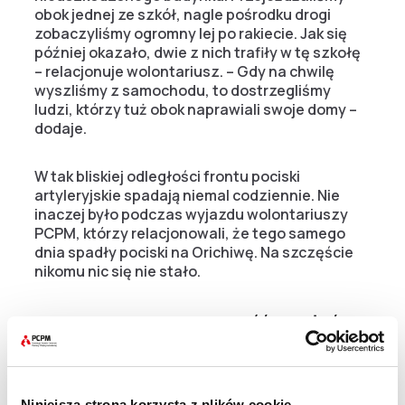
obok jednej ze szkół, nagle pośrodku drogi
zobaczyliśmy ogromny lej po rakiecie. Jak się
później okazało, dwie z nich trafiły w tę szkołę
– relacjonuje wolontariusz. – Gdy na chwilę
wyszliśmy z samochodu, to dostrzegliśmy
ludzi, którzy tuż obok naprawiali swoje domy –
dodaje.
W tak bliskiej odległości frontu pociski
artyleryjskie spadają niemal codziennie. Nie
inaczej było podczas wyjazdu wolontariuszy
PCPM, którzy relacjonowali, że tego samego
dnia spadły pociski na Orichiwę. Na szczęście
nikomu nic się nie stało.
„Ludzie starają się to jakość przeżyć”
Każda dostarczona pomoc jest niezwykle
cenna, jednak największym pragnieniem
Niniejsza strona korzysta z plików cookie