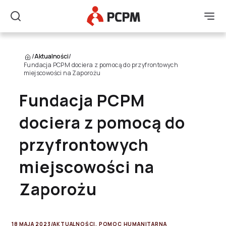
Główne Logo
Men
Szukaj
/
Aktualności
/
Fundacja PCPM dociera z pomocą do przyfrontowych
miejscowości na Zaporożu
Fundacja PCPM
dociera z pomocą do
przyfrontowych
miejscowości na
Zaporożu
18 MAJA 2023
/
AKTUALNOŚCI
,
POMOC HUMANITARNA