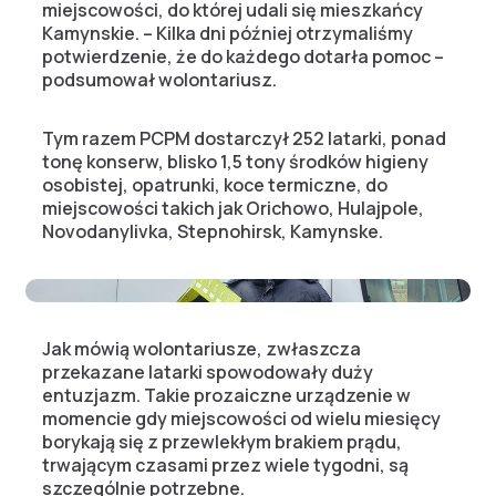
miejscowości, do której udali się mieszkańcy
Kamynskie. – Kilka dni później otrzymaliśmy
potwierdzenie, że do każdego dotarła pomoc –
podsumował wolontariusz.
Tym razem PCPM dostarczył 252 latarki, ponad
tonę konserw, blisko 1,5 tony środków higieny
osobistej, opatrunki, koce termiczne, do
miejscowości takich jak Orichowo, Hulajpole,
Novodanylivka, Stepnohirsk, Kamynske.
Jak mówią wolontariusze, zwłaszcza
przekazane latarki spowodowały duży
entuzjazm. Takie prozaiczne urządzenie w
momencie gdy miejscowości od wielu miesięcy
borykają się z przewlekłym brakiem prądu,
trwającym czasami przez wiele tygodni, są
szczególnie potrzebne.