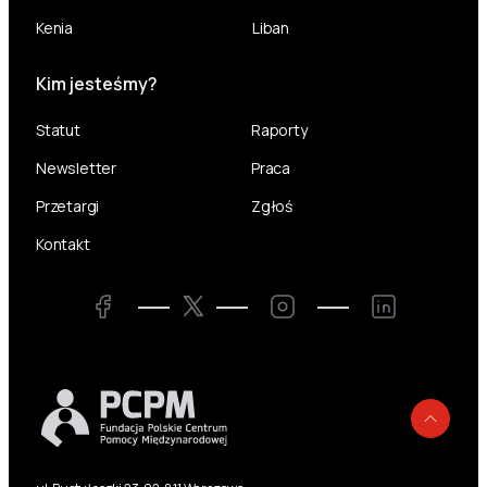
Kenia
Liban
Kim jesteśmy?
Statut
Raporty
Newsletter
Praca
Przetargi
Zgłoś
Kontakt
Twitter
Facebook
Instagram
LinkedIn
Powr