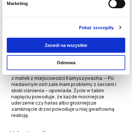
lokalnych mieszkańców, widać po nich jak są
Marketing
zmęczeni i apatyczni – opowiada Andrzej.
Ciągłe wystawienie na stres ma mocne
Pokaż szczegóły
przełożenie na ich zdrowie fizyczne i
psychiczne. Spora część ludzi z tego powodu
zaczyna mieć problemy z sercem, ciśnieniem,
Zezwól na wszystkie
bólami głowy, napadami paniki czy
bezsennością.
Odmowa
O takich problemach wspomniała również jedna
z matek z miejscowości Kamyszywacha. – Po
niedawnym ostrzale mam problemy z sercem i
skoki ciśnienia – opowiada. Życie w takim
napięciu powoduje, że każde mocniejsze
uderzenie czy hałas albo głośniejsze
zamknięcie drzwi powoduje u niej gwałtowną
reakcję.