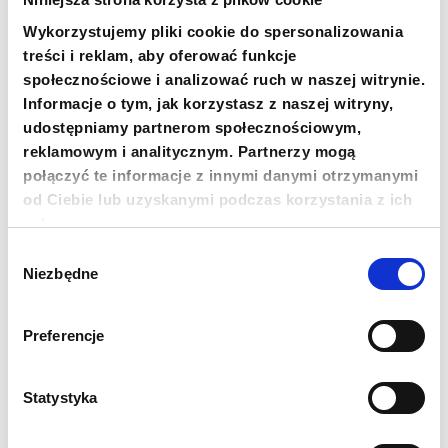
Ukraińców jest pokój. Dom jednej z
wolontariuszek z Orichivy kilka dni przed
Wykorzystujemy pliki cookie do spersonalizowania
przyjazdem wolontariuszy PCPM został
treści i reklam, aby oferować funkcje
doszczętnie zrównany z ziemią. Gdy zapytali
społecznościowe i analizować ruch w naszej witrynie.
oni czy potrzebuje czegoś szczególnego i czy
Informacje o tym, jak korzystasz z naszej witryny,
można jej coś przywieźć, kobieta odpisała
udostępniamy partnerom społecznościowym,
krótko: „tak, POKÓJ”.
reklamowym i analitycznym. Partnerzy mogą
połączyć te informacje z innymi danymi otrzymanymi
Kolejnym przystankiem wolontariuszy był
od Ciebie lub uzyskanymi podczas korzystania z ich
obwód doniecki i przyfrontowe miejscowości:
usług.
Uspenivka, Fedorivka, Novomykolaivka,
Novohryhorivka.
Wybór
Niezbędne
zgody
Preferencje
– Ludzie próbują jakoś odnaleźć się w obecnej
sytuacji – relacjonuje wolontariusz. – Wielu z
nich stara się zachować pogodę ducha, jednak
Statystyka
przebywanie w ciągłym stresie odciska piętno
na ich zdrowiu. Czasem gdy widzimy niektórych