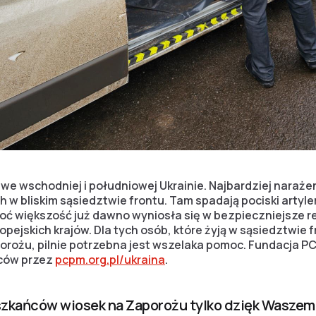
 we wschodniej i południowej Ukrainie. Najbardziej naraż
w bliskim sąsiedztwie frontu. Tam spadają pociski artylery
hoć większość już dawno wyniosła się w bezpieczniejsze r
ropejskich krajów. Dla tych osób, które żyją w sąsiedztwie
rożu, pilnie potrzebna jest wszelaka pomoc. Fundacja P
ców przez
pcpm.org.pl/ukraina
.
szkańców wiosek na Zaporożu tylko dzięk Waszem