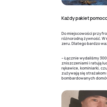
Każdy pakiet pomoco
Do miejscowości przyfro
różnorodną żywność. W m
zeru. Dlatego bardzo waż
– Łącznie wydaliśmy 300
zniszczeniami i ratują l
rękawice, kominiarki, cz
zużywają się strażakom 
bombardowanych domów 