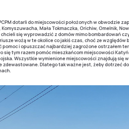
PCPM dotarli do miejscowości położonych w obwodzie zap
ke, Komyszuwacha, Mała Tokmaczka, Orichiw, Omelnik, Now
e chcieli się wyprowadzić z domów mimo bombardowań czy
riusze wożą w te okolice co jakiś czas, choć ze względów
ać pomoc i opuszczać najbardziej zagrożone ostrzałem ter
ło się tym razem pomóc mieszkańcom miejscowości Katyńs
e wojska. Wszystkie wymienione miejscowości znajdują się 
lnie zdewastowane. Dlatego tak ważne jest, żeby dotrzeć do 
nach.