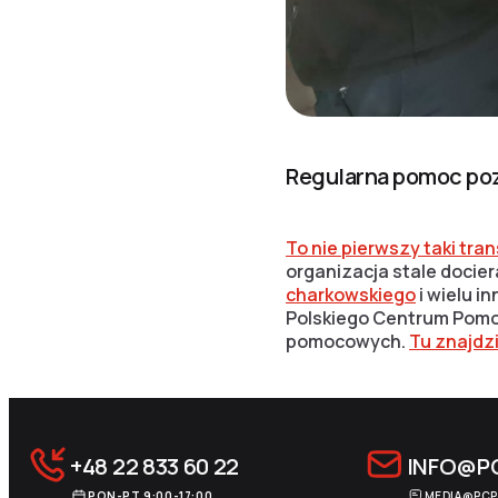
Regularna pomoc poz
To nie pierwszy taki tr
organizacja stale docie
charkowskiego
i wielu i
Polskiego Centrum Pomoc
pomocowych.
Tu znajdz
+48 22 833 60 22
INFO@P
PON-PT 9:00-17:00
MEDIA@PCP