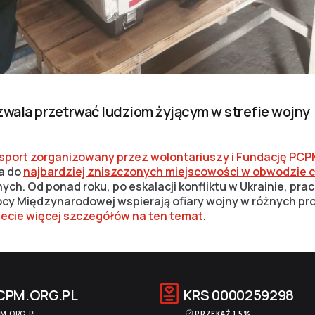
wala przetrwać ludziom żyjącym w strefie wojny
ansport zorganizowany przez wolontariuszy i Fundację PC
ra do
najbardziej zniszczonych miejscowości w obwodzie 
nnych. Od ponad roku, po eskalacji konfliktu w Ukrainie, pr
y Międzynarodowej wspierają ofiary wojny w różnych pro
iecie więcej szczegółów na ten temat
.
CPM.ORG.PL
KRS
0000259298
M.ORG.PL
PRZEKAŻ 1,5%