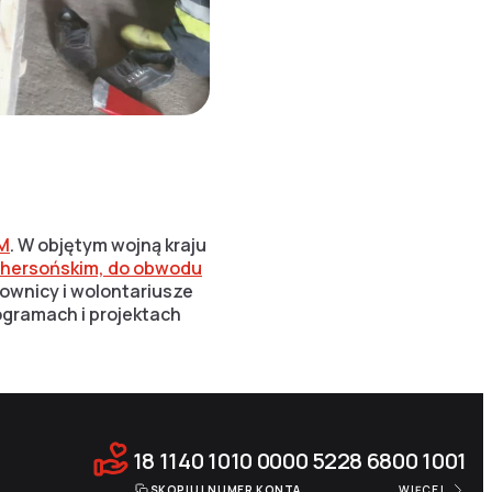
PM
. W objętym wojną kraju
chersońskim, do obwodu
acownicy i wolontariusze
gramach i projektach
18 1140 1010 0000 5228 6800 1001
SKOPIUJ NUMER KONTA
WIĘCEJ