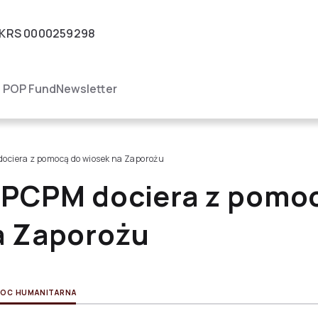
KRS
0000259298
igacja
POP Fund
Newsletter
ociera z pomocą do wiosek na Zaporożu
 PCPM dociera z pomo
a Zaporożu
OC HUMANITARNA