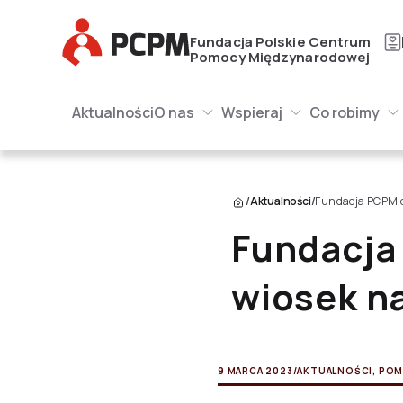
Główne Logo
Fundacja Polskie Centrum
Pomocy Międzynarodowej
Główna naw
Główne Logo
Aktualności
O nas
Wspieraj
Co robimy
O nas Submenu
Wspieraj Submenu
Submenu
/
Aktualności
/
Fundacja PCPM d
Fundacja
wiosek n
9 MARCA 2023
/
AKTUALNOŚCI
,
POM