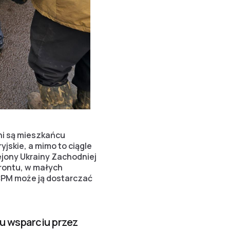
eni są mieszkańcu
jskie, a mimo to ciągle
ejony Ukrainy Zachodniej
 frontu, w małych
CPM może ją dostarczać
u wsparciu przez