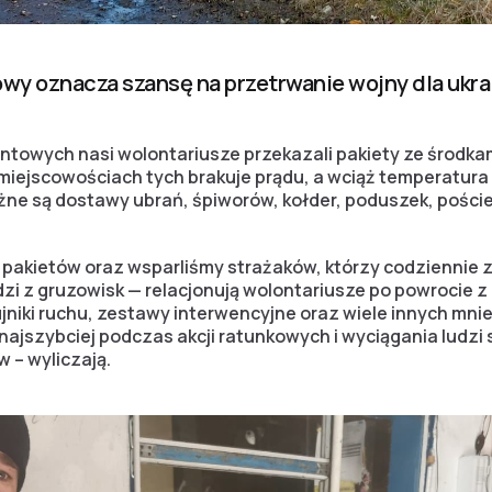
wy oznacza szansę na przetrwanie wojny dla ukra
ntowych nasi wolontariusze przekazali pakiety ze środkam
iejscowościach tych brakuje prądu, a wciąż temperatura 
ne są dostawy ubrań, śpiworów, kołder, poduszek, pościel
 pakietów oraz wsparliśmy strażaków, którzy codziennie 
udzi z gruzowisk — relacjonują wolontariusze po powrocie z 
ujniki ruchu, zestawy interwencyjne oraz wiele innych mn
najszybciej podczas akcji ratunkowych i wyciągania ludzi
– wyliczają.