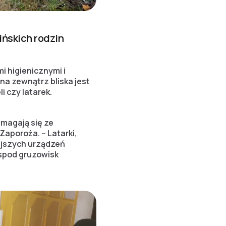
ińskich rodzin
i higienicznymi i
na zewnątrz bliska jest
i czy latarek.
zmagają się ze
Zaporoża. – Latarki,
iejszych urządzeń
 spod gruzowisk