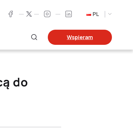
PL
Twitter
Facebook
Instagram
LinkedIn
Wspieram
Szukaj
cą do