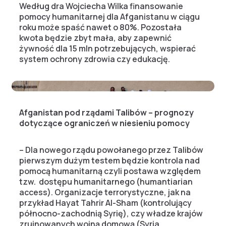
Według dra Wojciecha Wilka finansowanie
pomocy humanitarnej dla Afganistanu w ciągu
roku może spaść nawet o 80%. Pozostała
kwota będzie zbyt mała, aby zapewnić
żywność dla 15 mln potrzebujących, wspierać
system ochrony zdrowia czy edukację.
Afganistan pod rządami Talibów – prognozy
dotyczące ograniczeń w niesieniu pomocy
– Dla nowego rządu powołanego przez Talibów
pierwszym dużym testem będzie kontrola nad
pomocą humanitarną czyli postawa względem
tzw. dostępu humanitarnego (humantiarian
access). Organizacje terrorystyczne, jak na
przykład Hayat Tahrir Al-Sham (kontrolujący
północno-zachodnią Syrię), czy władze krajów
zrujnowanych wojną domową (Syria,