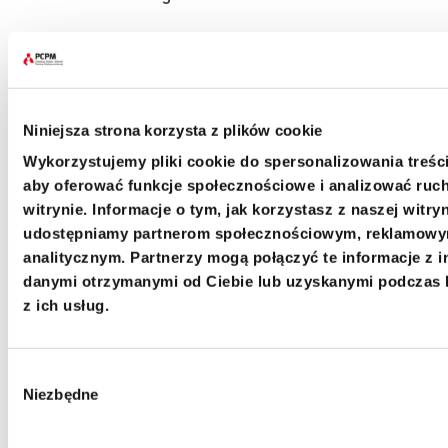
Wpłacam
darowiznę
Niniejsza strona korzysta z plików cookie
Wykorzystujemy pliki cookie do spersonalizowania treści
aby oferować funkcje społecznościowe i analizować ruc
witrynie. Informacje o tym, jak korzystasz z naszej witryn
Co miesiąc
Jednorazowo
udostępniamy partnerom społecznościowym, reklamowy
analitycznym. Partnerzy mogą połączyć te informacje z 
Wybierz kwotę
danymi otrzymanymi od Ciebie lub uzyskanymi podczas 
z ich usług.
30 zł
50 zł
80 zł
Wybór
Niezbędne
zgody
Inna