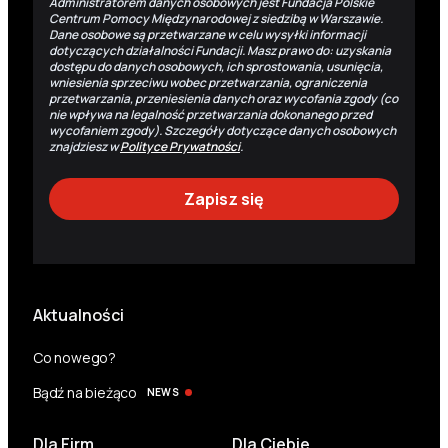
Administratorem danych osobowych jest Fundacja Polskie
Centrum Pomocy Międzynarodowej z siedzibą w Warszawie.
Dane osobowe są przetwarzane w celu wysyłki informacji
dotyczących działalności Fundacji. Masz prawo do: uzyskania
dostępu do danych osobowych, ich sprostowania, usunięcia,
wniesienia sprzeciwu wobec przetwarzania, ograniczenia
przetwarzania, przeniesienia danych oraz wycofania zgody (co
nie wpływa na legalność przetwarzania dokonanego przed
wycofaniem zgody). Szczegóły dotyczące danych osobowych
znajdziesz w
Polityce Prywatności
.
Aktualności
Co nowego?
Bądź na bieżąco
NEWS
Dla Firm
Dla Ciebie