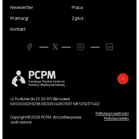
Newsletter
Praca
Przetargi
Zgłoś
Kontakt
Twitter
Facebook
Instagram
LinkedIn
Powr
ul. Pustułeczki 23, 02-811 Warszawa
KRS 0000259298 REGON 140603017 NIP 5252371402
Polityka prywatności
Copyright © 2026 PCPM. Wszystkie prawa
Polityka cookies
zastrzeżone.