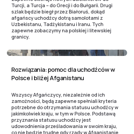
Turcji, a Turcja – do Grecji i do Bułgarii. Drugi
szlak będzie biegł przez Białoruś, dokąd
afgańscy uchodźcy dotrą samolotami z
Uzbekistanu, Tadżykistanu i Iranu. Tych
zapewne zobaczymy na polskiej i litewskiej
granicy.
Rozwiązania: pomoc dla uchodźców w
Polsce i bliżej Afganistanu
Wszyscy Afgańczycy, niezależnie od ich
zamożności, będą zapewne spełniali kryteria
potrzebne do otrzymania statusu uchodźcy w
jakimkolwiek kraju, w tym w Polsce. Podstawą
przyznania statusu uchodźcy jest
udowodnienia prześladowania w swoim kraju,
co nie będzie trudne gdy rządy w Afganistanie