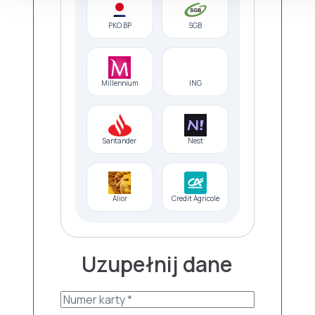
PKO BP
SGB
Millennium
ING
Santander
Nest
Alior
Credit Agricole
Uzupełnij dane