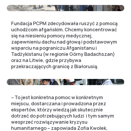
Fundacja PCPM zdecydowała ruszyć z pomocą
uchodźcom afgańskim. Chcemy koncentrować
się na niesieniu pomocy medycznej,
zapewnieniu dachu nad głową i podstawowym
wsparciu na pograniczu Afganistanu i
Tadżykistanu (w regionie Górny Badachszan)
oraz na Litwie, gdzie przybywa
przekraczających granicę z Białorusią.
– To jest konkretna pomoc w konkretnym
miejscu, dostarczana i prowadzona przez
ekspertów, którzy wiedzą jak skutecznie
dotrzeć do potrzebujących ludzi i tym samym
wesprzeć rozwiązywanie kryzysu
humanitarnego – zapowiada Zofia Kwolek,