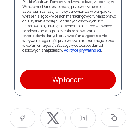
Polskie Centrum Pomocy Międzynarodowej z siedzibą w
Warszawie. Dane osobowe są przetwarzane w celu
zawarcia i realizacji umowy darowizny, a w przypadku
wyrażenia zgód - w celach marketingowych. Masz prawo
do: uzyskania dostępu do danych osobowych, ich
sprostowania, usunięcia, wniesienia sprzeciwu wobec
przetwarzania, ograniczenia przetwarzania,
przeniesienia danych oraz wycofania zgody (co nie
wpływa na legalność przetwarzania dokonanego przed
wycofaniem zgody). Szczegóły dotyczące danych
osobowych znajdziesz w
Polityce prywatności
.
Wpłacam