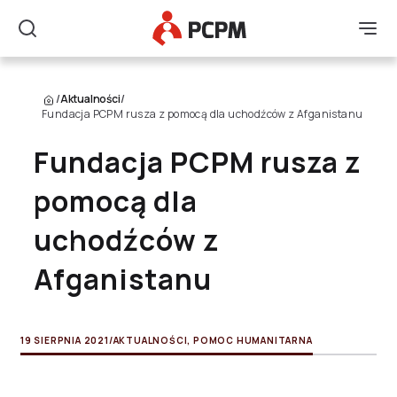
Główne Logo
Men
Szukaj
/
Aktualności
/
Fundacja PCPM rusza z pomocą dla uchodźców z Afganistanu
Fundacja PCPM rusza z
pomocą dla
uchodźców z
Afganistanu
19 SIERPNIA 2021
/
AKTUALNOŚCI
,
POMOC HUMANITARNA