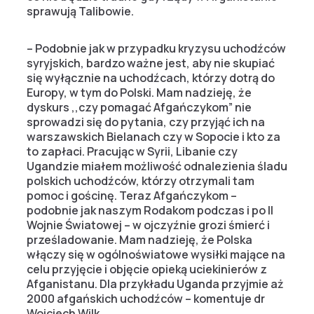
sprawują Talibowie.
– Podobnie jak w przypadku kryzysu uchodźców
syryjskich, bardzo ważne jest, aby nie skupiać
się wyłącznie na uchodźcach, którzy dotrą do
Europy, w tym do Polski. Mam nadzieję, że
dyskurs ,,czy pomagać Afgańczykom” nie
sprowadzi się do pytania, czy przyjąć ich na
warszawskich Bielanach czy w Sopocie i kto za
to zapłaci. Pracując w Syrii, Libanie czy
Ugandzie miałem możliwość odnalezienia śladu
polskich uchodźców, którzy otrzymali tam
pomoc i gościnę. Teraz Afgańczykom –
podobnie jak naszym Rodakom podczas i po II
Wojnie Światowej – w ojczyźnie grozi śmierć i
prześladowanie. Mam nadzieję, że Polska
włączy się w ogólnoświatowe wysiłki mające na
celu przyjęcie i objęcie opieką uciekinierów z
Afganistanu. Dla przykładu Uganda przyjmie aż
2000 afgańskich uchodźców – komentuje dr
Wojciech Wilk.