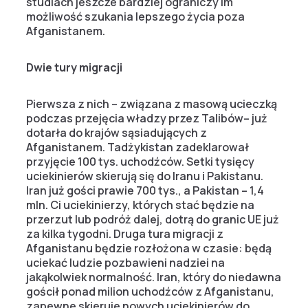
studiach jeszcze bardziej ograniczy im
możliwość szukania lepszego życia poza
Afganistanem.
Dwie tury migracji
Pierwsza z nich – związana z masową ucieczką
podczas przejęcia władzy przez Talibów– już
dotarła do krajów sąsiadujących z
Afganistanem. Tadżykistan zadeklarował
przyjęcie 100 tys. uchodźców. Setki tysięcy
uciekinierów skierują się do Iranu i Pakistanu.
Iran już gości prawie 700 tys., a Pakistan – 1,4
mln. Ci uciekinierzy, których stać będzie na
przerzut lub podróż dalej, dotrą do granic UE już
za kilka tygodni. Druga tura migracji z
Afganistanu będzie rozłożona w czasie: będą
uciekać ludzie pozbawieni nadziei na
jakąkolwiek normalność. Iran, który do niedawna
gościł ponad milion uchodźców z Afganistanu,
zapewne skieruje nowych uciekinierów do