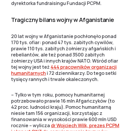
dyrektorka fundraisingu Fundacji PCPM.
Tragiczny bilans wojny w Afganistanie
20 lat wojny w Afganistanie pochłonęło ponad
170 tys. ofiar: ponad 47 tys. zabitych cywilów,
prawie 110 tys. zabitych żołnierzy afgańskich i
rebeliantów, ale też ponad 3500 zabitych
żołnierzy USA i innych krajów NATO. Wśród ofiar
tej wojny jest też
444 pracowników organizacji
humanitarnych
i 72 dziennikarzy. Do tego setki
tysięcy rannych i trwale okaleczonych.
– Tylko w tym roku, pomocy humanitarnej
potrzebowało prawie 16 mln Afgańczyków (to
42 proc. ludności kraju). Pomoc humanitarną
niesie tam 156 organizacji, korzystając z
finansowania w wysokości prawie 600 mln USD
rocznie – wylicza
dr Wojciech Wilk, prezes PCPM