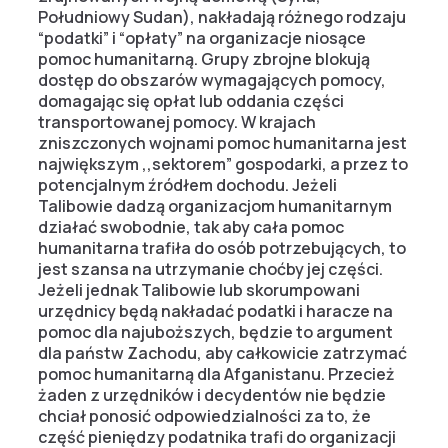
Południowy Sudan), nakładają różnego rodzaju
“podatki” i “opłaty” na organizacje niosące
pomoc humanitarną. Grupy zbrojne blokują
dostęp do obszarów wymagających pomocy,
domagając się opłat lub oddania części
transportowanej pomocy. W krajach
zniszczonych wojnami pomoc humanitarna jest
największym ,,sektorem” gospodarki, a przez to
potencjalnym źródłem dochodu. Jeżeli
Talibowie dadzą organizacjom humanitarnym
działać swobodnie, tak aby cała pomoc
humanitarna trafiła do osób potrzebujących, to
jest szansa na utrzymanie choćby jej części.
Jeżeli jednak Talibowie lub skorumpowani
urzędnicy będą nakładać podatki i haracze na
pomoc dla najuboższych, będzie to argument
dla państw Zachodu, aby całkowicie zatrzymać
pomoc humanitarną dla Afganistanu. Przecież
żaden z urzędników i decydentów nie będzie
chciał ponosić odpowiedzialności za to, że
część pieniędzy podatnika trafi do organizacji