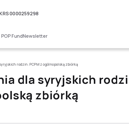
KRS
0000259298
igacja
POP Fund
Newsletter
syryjskich rodzin. PCPM z ogólnopolską zbiórką
ia dla syryjskich rod
olską zbiórką