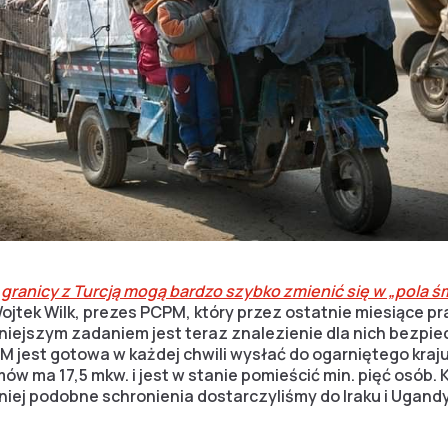
ranicy z Turcją mogą bardzo szybko zmienić się w „pola ś
ojtek Wilk, prezes PCPM, który przez ostatnie miesiące p
lniejszym zadaniem jest teraz znalezienie dla nich bezpi
M jest gotowa w każdej chwili wysłać do ogarniętego kraj
ów ma 17,5 mkw. i jest w stanie pomieścić min. pięć osób.
śniej podobne schronienia dostarczyliśmy do Iraku i Ugandy