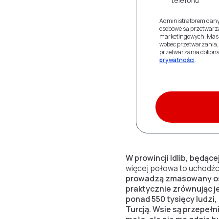
telefonu
Administratorem dany
osobowe są przetwarza
marketingowych. Masz
wobec przetwarzania, 
przetwarzania dokona
prywatności
.
W prowincji Idlib, będąc
więcej połowa to uchodźcy
prowadzą zmasowany ostr
praktycznie zrównując j
ponad 550 tysięcy ludzi,
Turcją. Wsie są przepełn