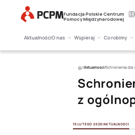
Główne Logo
Fundacja Polskie Centrum
Pomocy Międzynarodowej
Główna naw
Główne Logo
Aktualności
O nas
Wspieraj
Co robimy
O nas Submenu
Wspieraj Submenu
Submenu
/
Aktualności
/
Schronienia dla 
Schronien
z ogólnop
10 LUTEGO 2020
/
AKTUALNOŚCI