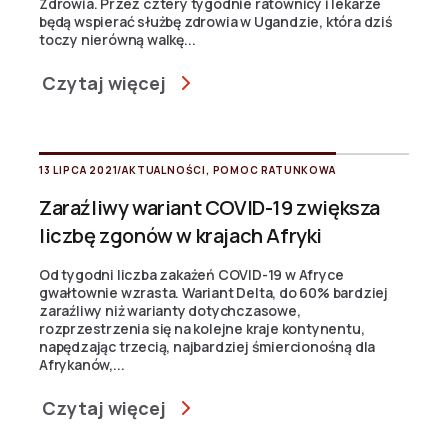
Zdrowia. Przez cztery tygodnie ratownicy i lekarze
będą wspierać służbę zdrowia w Ugandzie, która dziś
toczy nierówną walkę...
Czytaj więcej
13 LIPCA 2021
/
AKTUALNOŚCI
,
POMOC RATUNKOWA
Zaraźliwy wariant COVID-19 zwiększa
liczbę zgonów w krajach Afryki
Od tygodni liczba zakażeń COVID-19 w Afryce
gwałtownie wzrasta. Wariant Delta, do 60% bardziej
zaraźliwy niż warianty dotychczasowe,
rozprzestrzenia się na kolejne kraje kontynentu,
napędzając trzecią, najbardziej śmiercionośną dla
Afrykanów,...
Czytaj więcej