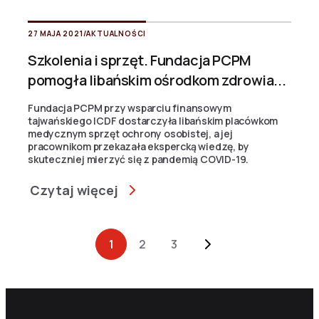
27 MAJA 2021
/
AKTUALNOŚCI
Szkolenia i sprzęt. Fundacja PCPM
pomogła libańskim ośrodkom zdrowia...
Fundacja PCPM przy wsparciu finansowym
tajwańskiego ICDF dostarczyła libańskim placówkom
medycznym sprzęt ochrony osobistej, a jej
pracownikom przekazała ekspercką wiedzę, by
skuteczniej mierzyć się z pandemią COVID-19.
Czytaj więcej
Archive Pagination
1
2
3