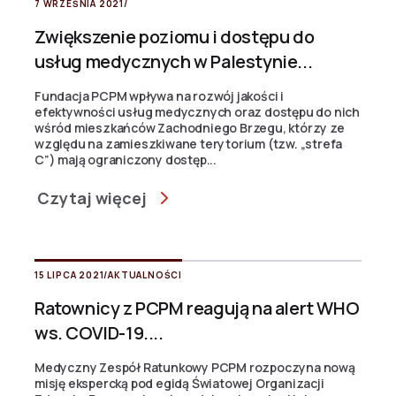
7 WRZEŚNIA 2021
/
Zwiększenie poziomu i dostępu do
usług medycznych w Palestynie...
Fundacja PCPM wpływa na rozwój jakości i
efektywności usług medycznych oraz dostępu do nich
wśród mieszkańców Zachodniego Brzegu, którzy ze
względu na zamieszkiwane terytorium (tzw. „strefa
C”) mają ograniczony dostęp...
Czytaj więcej
15 LIPCA 2021
/
AKTUALNOŚCI
Ratownicy z PCPM reagują na alert WHO
ws. COVID-19....
Medyczny Zespół Ratunkowy PCPM rozpoczyna nową
misję ekspercką pod egidą Światowej Organizacji