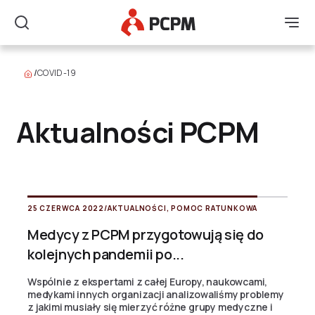
Główne Logo
Men
Szukaj
/
COVID-19
Aktualności PCPM
25 CZERWCA 2022
/
AKTUALNOŚCI
,
POMOC RATUNKOWA
Medycy z PCPM przygotowują się do
kolejnych pandemii po...
Wspólnie z ekspertami z całej Europy, naukowcami,
medykami innych organizacji analizowaliśmy problemy
z jakimi musiały się mierzyć różne grupy medyczne i