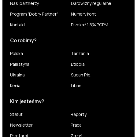
Nasi partnerzy
Darowizny regularne
Program "Dobry Partner"
Numery kont
Kontakt
Przekaż 1,5% PCPM
Co robimy?
Polska
Tanzania
Palestyna
Etiopia
Ukraina
Sudan Płd.
Kenia
Liban
Kim jesteśmy?
Statut
Raporty
Newsletter
Praca
Przetargi
Zgłoś