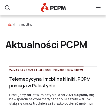
Główne Logo
Men
Szukaj
/
kliniki mobilne
Aktualności PCPM
24 MARCA 2025
/
AKTUALNOŚCI
,
POMOC ROZWOJOWA
Telemedycyna i mobilne kliniki. PCPM
pomaga w Palestynie
Pracujemy od lat w Palestynie, a od 2021 skupiamy się
na wsparciu sektora medycznego. Niestety warunki
stają się coraz trudniejsze i ciężko docierać mobilnym