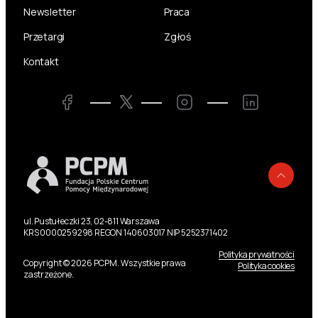
Newsletter
Praca
Przetargi
Zgłoś
Kontakt
Twitter
Facebook
Instagram
LinkedIn
Powr
ul. Pustułeczki 23, 02-811 Warszawa
KRS 0000259298 REGON 140603017 NIP 5252371402
Polityka prywatności
Copyright © 2026 PCPM. Wszystkie prawa
Polityka cookies
zastrzeżone.