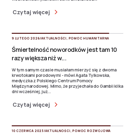
Czytaj więcej
9 LUTEGO 2026
/
AKTUALNOŚCI
,
POMOC HUMANITARNA
Śmiertelność noworodków jest tam 10
razy większa niż w...
W tym samym czasie musiałam mierzyć się z dwoma
krwotokami porodowymi - mówi Agata Tylkowska,
medyczka z Polskiego Centrum Pomocy
Międzynarodowej. Mimo, że przyjechała do Gambii kilka
dni wcześniej, już...
Czytaj więcej
10 CZERWCA 2023
/
AKTUALNOŚCI
,
POMOC ROZWOJOWA