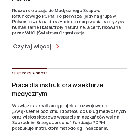
Rusza rekrutacja do Medycznego Zespołu
Ratunkowego PCPM. To pierwsza i jedyna grupa w
Polsce powołana do szybkiego reagowania na kryzysy
humanitarne i katastrofy naturalne, a certyfikowana
przez WHO (Światowa Organizacja...
Czytaj więcej
13 STYCZNIA 2023
/
Praca dla instruktora w sektorze
medycznym
W związku z realizacją projektu rozwojowego
„Zwiększenie poziomu i dostępu do usług medycznych
oraz wielosektorowe wsparcie mieszkańców wsi na
Zachodnim Brzegu Jordanu”, Fundacja PCPM
poszukuje instruktora metodologii nauczania.