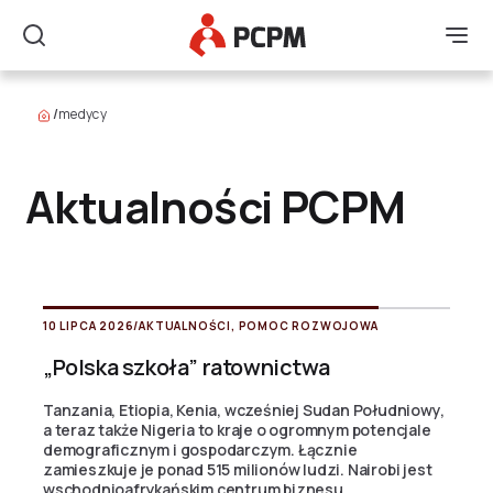
Główne Logo
Men
Szukaj
/
medycy
Aktualności PCPM
10 LIPCA 2026
/
AKTUALNOŚCI
,
POMOC ROZWOJOWA
„Polska szkoła” ratownictwa
Tanzania, Etiopia, Kenia, wcześniej Sudan Południowy,
a teraz także Nigeria to kraje o ogromnym potencjale
demograficznym i gospodarczym. Łącznie
zamieszkuje je ponad 515 milionów ludzi. Nairobi jest
wschodnioafrykańskim centrum biznesu...