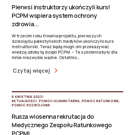
Pierwsi instruktorzy ukończyli kurs!
PCPM wspiera system ochrony
zdrowia...
W trzecim roku trwania projektu, pierwszych
dziesięciu palestyńskich medyków ukończyło kurs
instruktorski. Teraz będą mogli oni przekazywać
wiedzę zdobytą dzięki PCPM. – Te szkolenia były dla
mnie niezwykle ważne. Ostatnio...
Czytaj więcej
6 KWIETNIA 2023
/
AKTUALNOŚCI
,
POMOC HUMANITARNA
,
POMOC RATUNKOWA
,
POMOC ROZWOJOWA
Rusza wiosenna rekrutacja do
Medycznego Zespołu Ratunkowego
PCPM!