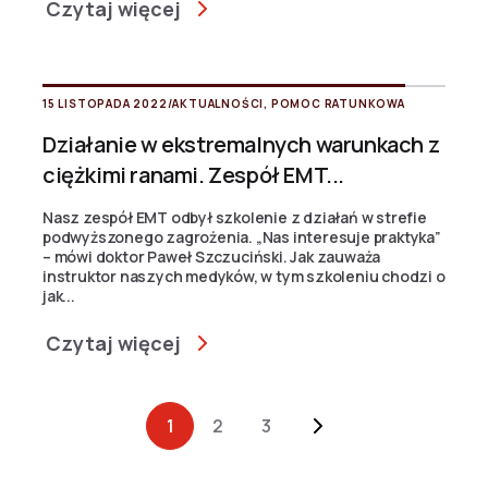
Czytaj więcej
15 LISTOPADA 2022
/
AKTUALNOŚCI
,
POMOC RATUNKOWA
Działanie w ekstremalnych warunkach z
ciężkimi ranami. Zespół EMT...
Nasz zespół EMT odbył szkolenie z działań w strefie
podwyższonego zagrożenia. „Nas interesuje praktyka”
– mówi doktor Paweł Szczuciński. Jak zauważa
instruktor naszych medyków, w tym szkoleniu chodzi o
jak...
Czytaj więcej
Archive Pagination
1
2
3