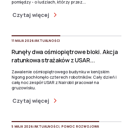
pomiędzy - o ludziach, którzy przez...
Czytaj więcej
11 MAJA 2026
/
AKTUALNOŚCI
Runęły dwa ośmiopiętrowe bloki. Akcja
ratunkowa strażaków z USAR...
Zawalenie ośmiopiętrowego budynku w kenijskim
Ngong pochłonęło czterech robotników. Cały dzień i
całą noc zespół USAR z Nairobii pracował na
gruzowisku.
Czytaj więcej
5 MAJA 2026
/
AKTUALNOŚCI
,
POMOC ROZWOJOWA