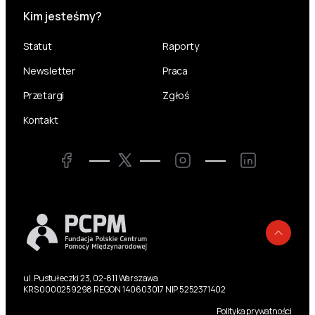
Kim jesteśmy?
Statut
Raporty
Newsletter
Praca
Przetargi
Zgłoś
Kontakt
Twitter
Facebook
Instagram
LinkedIn
Powr
ul. Pustułeczki 23, 02-811 Warszawa
KRS 0000259298 REGON 140603017 NIP 5252371402
Polityka prywatności