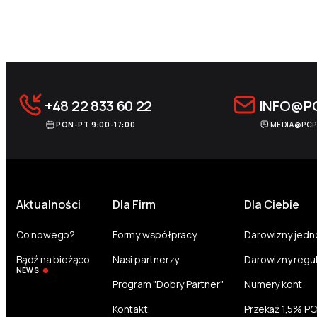
Archive Pagination
+48 22 833 60 22
INFO@P
PON-PT 9:00-17:00
MEDIA@PCP
Aktualności
Dla Firm
Dla Ciebie
Co nowego?
Formy współpracy
Darowizny jed
Bądź na bieżąco
Nasi partnerzy
Darowizny regu
NEWS
Program "Dobry Partner"
Numery kont
Kontakt
Przekaż 1,5% P