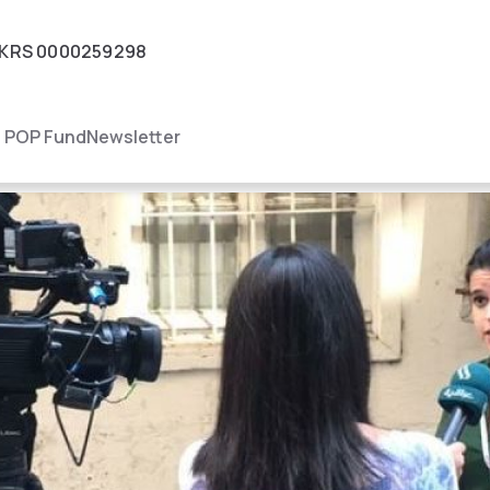
KRS
0000259298
igacja
POP Fund
Newsletter