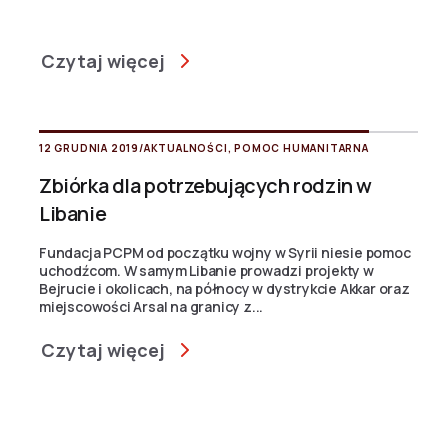
Czytaj więcej
12 GRUDNIA 2019
/
AKTUALNOŚCI
,
POMOC HUMANITARNA
Zbiórka dla potrzebujących rodzin w
Libanie
Fundacja PCPM od początku wojny w Syrii niesie pomoc
uchodźcom. W samym Libanie prowadzi projekty w
Bejrucie i okolicach, na północy w dystrykcie Akkar oraz
miejscowości Arsal na granicy z...
Czytaj więcej