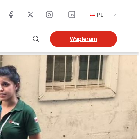
PL
Twitter
Facebook
Instagram
LinkedIn
Wspieram
Szukaj