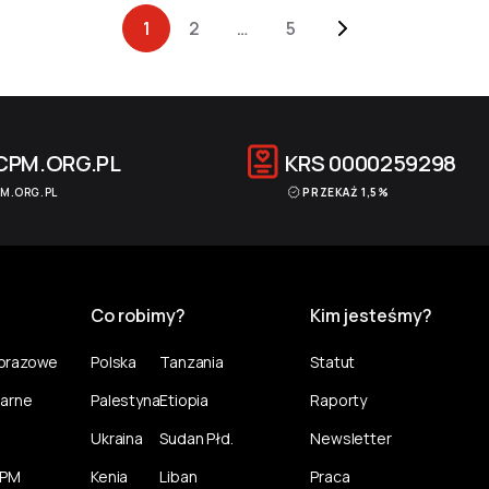
1
2
…
5
CPM.ORG.PL
KRS
0000259298
M.ORG.PL
PRZEKAŻ 1,5%
Co robimy?
Kim jesteśmy?
norazowe
Polska
Tanzania
Statut
larne
Palestyna
Etiopia
Raporty
Ukraina
Sudan Płd.
Newsletter
CPM
Kenia
Liban
Praca