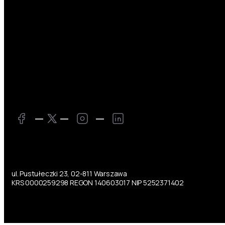
Twitter
Facebook
Instagram
LinkedIn
ul. Pustułeczki 23, 02-811 Warszawa
KRS 0000259298 REGON 140603017 NIP 5252371402