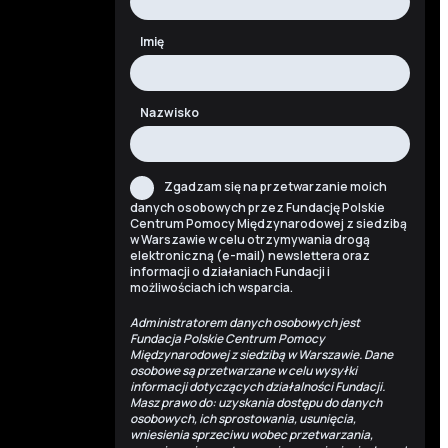
Imię
Nazwisko
Zgadzam się na przetwarzanie moich
danych osobowych przez Fundację Polskie
Centrum Pomocy Międzynarodowej z siedzibą
w Warszawie w celu otrzymywania drogą
elektroniczną (e-mail) newslettera oraz
informacji o działaniach Fundacji i
możliwościach ich wsparcia.
Administratorem danych osobowych jest
Fundacja Polskie Centrum Pomocy
Międzynarodowej z siedzibą w Warszawie. Dane
osobowe są przetwarzane w celu wysyłki
informacji dotyczących działalności Fundacji.
Masz prawo do: uzyskania dostępu do danych
osobowych, ich sprostowania, usunięcia,
wniesienia sprzeciwu wobec przetwarzania,