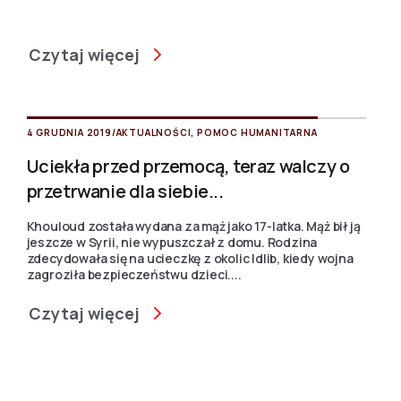
Czytaj więcej
4 GRUDNIA 2019
/
AKTUALNOŚCI
,
POMOC HUMANITARNA
Uciekła przed przemocą, teraz walczy o
przetrwanie dla siebie...
Khouloud została wydana za mąż jako 17-latka. Mąż bił ją
jeszcze w Syrii, nie wypuszczał z domu. Rodzina
zdecydowała się na ucieczkę z okolic Idlib, kiedy wojna
zagroziła bezpieczeństwu dzieci....
Czytaj więcej