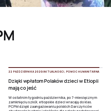
PM
22 PAŹDZIERNIKA 2020
/
AKTUALNOŚCI
,
POMOC HUMANITARNA
Dzięki wpłatom Polaków dzieci w Etiopii
mają co jeść
W ostatnim tygodniu października, po 7-miesięcznym
zamknięciu szkół, etiopskie dzieci wracają do klas.
PCPM dzięki zaangażowaniu polskich Darczyńców
zbudowało kuchnię i stołówkę dla szkoły podstawowej