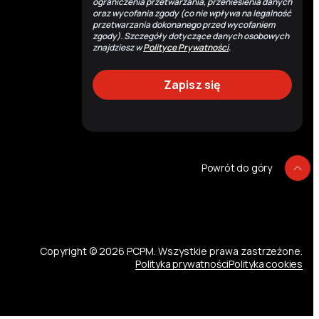
ograniczenia przetwarzania, przeniesienia danych
oraz wycofania zgody (co nie wpływa na legalność
przetwarzania dokonanego przed wycofaniem
zgody). Szczegóły dotyczące danych osobowych
znajdziesz w
Polityce Prywatności
.
Powrót do góry
P
Copyright © 2026 PCPM. Wszystkie prawa zastrzeżone.
Polityka prywatności
Polityka cookies