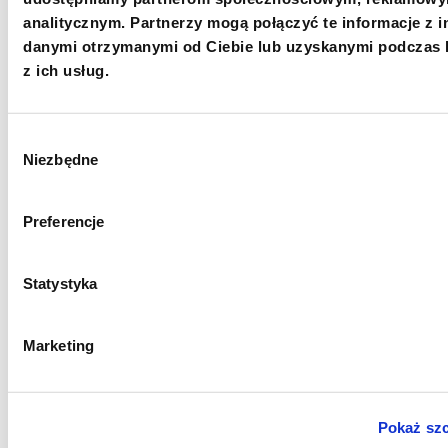
+48 22 833 60 22
analitycznym. Partnerzy mogą połączyć te informacje z 
danymi otrzymanymi od Ciebie lub uzyskanymi podczas 
PON-PT 9:00-17:00
z ich usług.
INFO@PCPM.ORG.PL
MEDIA@PCPM.ORG.PL
Wybór
Niezbędne
zgody
KRS
0000259298
PRZEKAŻ 1,5%
Preferencje
18 1140 1010 0000 5228 6800 1001
Statystyka
SKOPIUJ NUMER KONTA
WIĘCEJ
Marketing
Newsletter
Pokaż sz
Chcesz być na bieżąco? Zapisz się do naszego