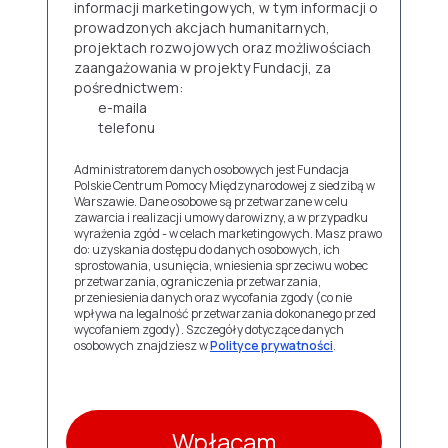
informacji marketingowych, w tym informacji o
prowadzonych akcjach humanitarnych,
projektach rozwojowych oraz możliwościach
zaangażowania w projekty Fundacji, za
pośrednictwem:
e-maila
telefonu
Administratorem danych osobowych jest Fundacja
Polskie Centrum Pomocy Międzynarodowej z siedzibą w
Warszawie. Dane osobowe są przetwarzane w celu
zawarcia i realizacji umowy darowizny, a w przypadku
wyrażenia zgód - w celach marketingowych. Masz prawo
do: uzyskania dostępu do danych osobowych, ich
sprostowania, usunięcia, wniesienia sprzeciwu wobec
przetwarzania, ograniczenia przetwarzania,
przeniesienia danych oraz wycofania zgody (co nie
wpływa na legalność przetwarzania dokonanego przed
wycofaniem zgody). Szczegóły dotyczące danych
osobowych znajdziesz w
Polityce prywatności
.
Wpłacam