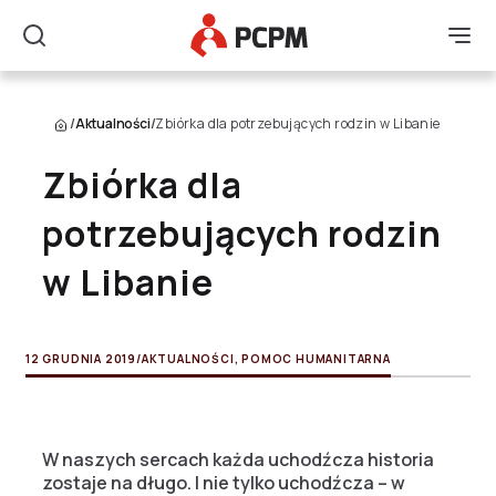
Główne Logo
Men
Szukaj
/
Aktualności
/
Zbiórka dla potrzebujących rodzin w Libanie
Zbiórka dla
potrzebujących rodzin
w Libanie
12 GRUDNIA 2019
/
AKTUALNOŚCI
,
POMOC HUMANITARNA
W naszych sercach każda uchodźcza historia
zostaje na długo. I nie tylko uchodźcza – w