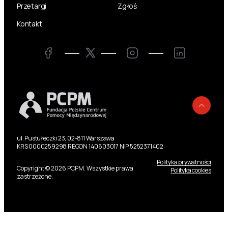
Przetargi
Zgłoś
Kontakt
Twitter
Facebook
Instagram
LinkedIn
Powr
ul. Pustułeczki 23, 02-811 Warszawa
KRS 0000259298 REGON 140603017 NIP 5252371402
Polityka prywatności
Copyright © 2026 PCPM. Wszystkie prawa
Polityka cookies
zastrzeżone.