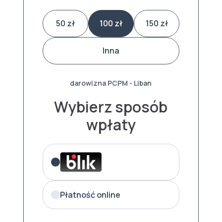
50 zł
100 zł
150 zł
Inna
darowizna PCPM - Liban
Wybierz sposób
wpłaty
Płatność online