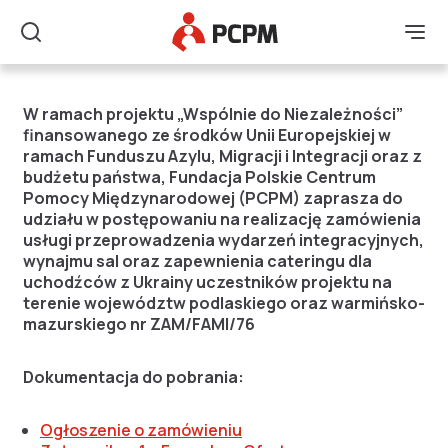
Główne Logo
Men
Szukaj
Usługi przeprowadzeni
W ramach projektu „Wspólnie do Niezależności”
finansowanego ze środków Unii Europejskiej w
ramach Funduszu Azylu, Migracji i Integracji oraz z
budżetu państwa, Fundacja Polskie Centrum
Pomocy Międzynarodowej (PCPM) zaprasza do
udziału w postępowaniu na realizację zamówienia
usługi przeprowadzenia wydarzeń integracyjnych,
wynajmu sal oraz zapewnienia cateringu dla
uchodźców z Ukrainy uczestników projektu na
terenie województw podlaskiego oraz warmińsko-
mazurskiego nr ZAM/FAMI/76
Dokumentacja do pobrania:
Ogłoszenie o zamówieniu