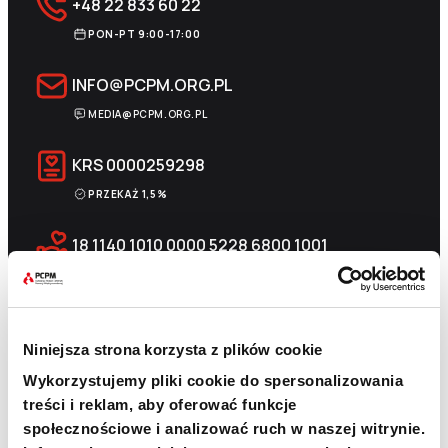
+48 22 833 60 22
PON-PT 9:00-17:00
INFO@PCPM.ORG.PL
MEDIA@PCPM.ORG.PL
KRS
0000259298
PRZEKAŻ 1,5%
18 1140 1010 0000 5228 6800 1001
SKOPIUJ NUMER KONTA
WIĘCEJ
Niniejsza strona korzysta z plików cookie
Wykorzystujemy pliki cookie do spersonalizowania
Newsletter
treści i reklam, aby oferować funkcje
społecznościowe i analizować ruch w naszej witrynie.
Chcesz być na bieżąco? Zapisz się do naszego
newslettera. Informacje o nowościach, naszych planach,