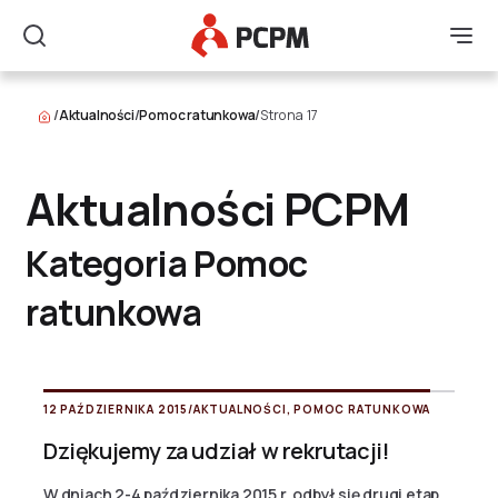
Główne Logo
Men
Szukaj
/
Aktualności
/
Pomoc ratunkowa
/
Strona 17
Aktualności PCPM
Kategoria Pomoc
ratunkowa
12 PAŹDZIERNIKA 2015
/
AKTUALNOŚCI
,
POMOC RATUNKOWA
Dziękujemy za udział w rekrutacji!
W dniach 2-4 października 2015 r. odbył się drugi etap