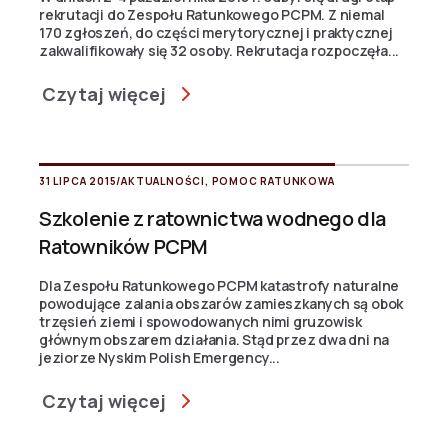
rekrutacji do Zespołu Ratunkowego PCPM. Z niemal
170 zgłoszeń, do części merytorycznej i praktycznej
zakwalifikowały się 32 osoby. Rekrutacja rozpoczęła...
Czytaj więcej
31 LIPCA 2015
/
AKTUALNOŚCI
,
POMOC RATUNKOWA
Szkolenie z ratownictwa wodnego dla
Ratowników PCPM
Dla Zespołu Ratunkowego PCPM katastrofy naturalne
powodujące zalania obszarów zamieszkanych są obok
trzęsień ziemi i spowodowanych nimi gruzowisk
głównym obszarem działania. Stąd przez dwa dni na
jeziorze Nyskim Polish Emergency...
Czytaj więcej