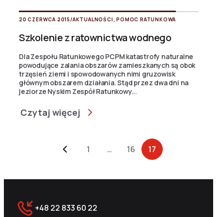
20 CZERWCA 2015
/
AKTUALNOŚCI
,
POMOC RATUNKOWA
Szkolenie z ratownictwa wodnego
Dla Zespołu Ratunkowego PCPM katastrofy naturalne
powodujące zalania obszarów zamieszkanych są obok
trzęsień ziemi i spowodowanych nimi gruzowisk
głównym obszarem działania. Stąd przez dwa dni na
jeziorze Nyskim Zespół Ratunkowy...
Czytaj więcej
Archive Pagination
1
…
16
17
+48 22 833 60 22