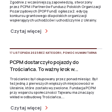
Zgodnie z wcześniejszą zapowiedzią, stworzony
przez PCPM i Partnerów Fundusz Polskich Organizacji
Pozarządowych (POP Fund) ogłasza 2. edycję
konkursu grantowego dla polskich organizacji
wspierających uchodźców i uchodźczynie z Ukrainy.
Czytaj więcej
17 LISTOPADA 2023
/
BEZ KATEGORII
,
POMOC HUMANITARNA
PCPM dostarczyło pojazdy do
Trościańca. To ważny krok w...
Trościaniec był okupowany przez ponad miesiąc. Był
też jedną z pierwszych większych miejscowości w
Ukrainie, które zostało wyzwolone. Fundacja PCPM
przy wsparciu społeczności Tajwanu ma znaczący
wkład w odbudowę Trościańca....
Czytaj więcej