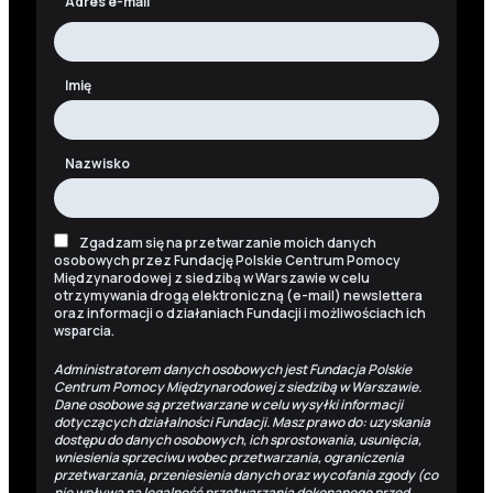
Adres e-mail
Imię
Nazwisko
Zgadzam się na przetwarzanie moich danych
osobowych przez Fundację Polskie Centrum Pomocy
Międzynarodowej z siedzibą w Warszawie w celu
otrzymywania drogą elektroniczną (e-mail) newslettera
oraz informacji o działaniach Fundacji i możliwościach ich
wsparcia.
Administratorem danych osobowych jest Fundacja Polskie
Centrum Pomocy Międzynarodowej z siedzibą w Warszawie.
Dane osobowe są przetwarzane w celu wysyłki informacji
dotyczących działalności Fundacji. Masz prawo do: uzyskania
dostępu do danych osobowych, ich sprostowania, usunięcia,
wniesienia sprzeciwu wobec przetwarzania, ograniczenia
przetwarzania, przeniesienia danych oraz wycofania zgody (co
nie wpływa na legalność przetwarzania dokonanego przed