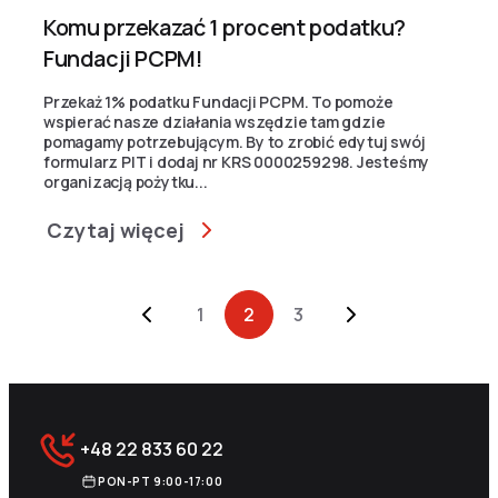
Komu przekazać 1 procent podatku?
Fundacji PCPM!
Przekaż 1% podatku Fundacji PCPM. To pomoże
wspierać nasze działania wszędzie tam gdzie
pomagamy potrzebującym. By to zrobić edytuj swój
formularz PIT i dodaj nr KRS 0000259298. Jesteśmy
organizacją pożytku...
Czytaj więcej
Archive Pagination
1
2
3
+48 22 833 60 22
PON-PT 9:00-17:00