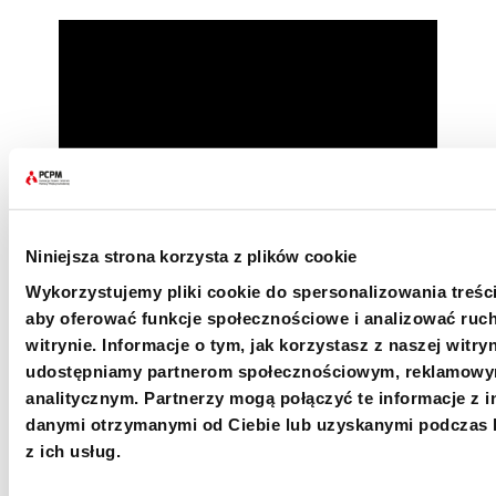
Niniejsza strona korzysta z plików cookie
Mapa głodu
Wykorzystujemy pliki cookie do spersonalizowania treści
aby oferować funkcje społecznościowe i analizować ruc
Jak pokazuje mapa głodu w Sudanie
witrynie. Informacje o tym, jak korzystasz z naszej witryn
Południowym, kolorem czerwonym zaznaczony
udostępniamy partnerom społecznościowym, reklamowy
jest chociażby rejon Awaeil East, gdzie pomoc
analitycznym. Partnerzy mogą połączyć te informacje z 
wysyła PCPM. Jedynie na tym obszarze szacuje
danymi otrzymanymi od Ciebie lub uzyskanymi podczas 
się, że niedożywionych jest kilkadziesiąt
z ich usług.
tysięcy dzieci, które bez pomocy, mogą nie
dożyć kolejnych plonów.