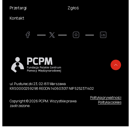
Przetargi
Zgłoś
Kontakt
Twitter
Facebook
Instagram
LinkedIn
Powr
ul. Pustułeczki 23, 02-811 Warszawa
KRS 0000259298 REGON 140603017 NIP 5252371402
Polityka prywatności
Copyright © 2026 PCPM. Wszystkie prawa
Polityka cookies
zastrzeżone.