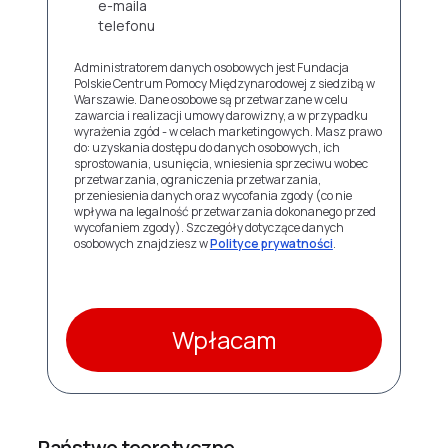
e-maila
telefonu
Administratorem danych osobowych jest Fundacja
Polskie Centrum Pomocy Międzynarodowej z siedzibą w
Warszawie. Dane osobowe są przetwarzane w celu
zawarcia i realizacji umowy darowizny, a w przypadku
wyrażenia zgód - w celach marketingowych. Masz prawo
do: uzyskania dostępu do danych osobowych, ich
sprostowania, usunięcia, wniesienia sprzeciwu wobec
przetwarzania, ograniczenia przetwarzania,
przeniesienia danych oraz wycofania zgody (co nie
wpływa na legalność przetwarzania dokonanego przed
wycofaniem zgody). Szczegóły dotyczące danych
osobowych znajdziesz w
Polityce prywatności
.
Wpłacam
Państwo teoretyczne