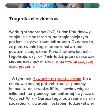
Tragedia mieszkańców
Według standardów ONZ, Sudan Południowy
znajduje się na trzecim, najtragiczniejszym
poziomie kryzysu humanitarnego. Oznacza to,
że przetrwanie tego społeczeństwa jest
poważnie zagrożone. Ponad połowa ludności
tego kraju, czyli ok. 7 mln ludzi, przez sześć czy
siedem miesięcy w roku
nie ma wystarczającej
ilości jedzenia
– W tym kraju
żywności po prostu nie ma
. Na 4-
osobową rodzinę potrzeba paczki pomocy
humanitarnej o wadze 50 kg, mówimy więc o
milionach ton pomocy humanitarnej – wylicza dr
Wojciech Wilk. – Oprócz tego, potrzebne są leki i
szczepionki, bo głodni, osłabieni ludzie łatwiej