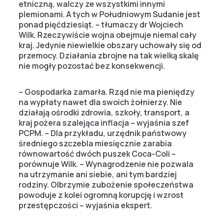
etniczną, walczy ze wszystkimi innymi
plemionami. A tych w Południowym Sudanie jest
ponad pięćdziesiąt. – tłumaczy dr Wojciech
Wilk. Rzeczywiście wojna obejmuje niemal cały
kraj. Jedynie niewielkie obszary uchowały się od
przemocy. Działania zbrojne na tak wielką skalę
nie mogły pozostać bez konsekwencji.
– Gospodarka zamarła. Rząd nie ma pieniędzy
na wypłaty nawet dla swoich żołnierzy. Nie
działają ośrodki zdrowia, szkoły, transport, a
kraj pożera szalejąca inflacja – wyjaśnia szef
PCPM. – Dla przykładu, urzędnik państwowy
średniego szczebla miesięcznie zarabia
równowartość dwóch puszek Coca-Coli –
porównuje Wilk. – Wynagrodzenie nie pozwala
na utrzymanie ani siebie, ani tym bardziej
rodziny. Olbrzymie zubożenie społeczeństwa
powoduje z kolei ogromną korupcję i wzrost
przestępczości – wyjaśnia ekspert.