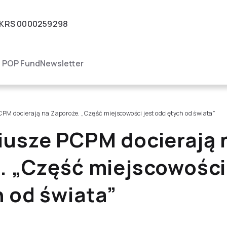
KRS
0000259298
igacja
POP Fund
Newsletter
PM docierają na Zaporoże. „Część miejscowości jest odciętych od świata”
iusze PCPM docierają 
. „Część miejscowości
 od świata”