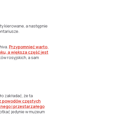
ety kierowane, a następnie
ontariusze.
hiva.
Przypomnieć warto,
ku, a większa część jest
ków rosyjskich, a sam
ło zakładać, że ta
o z powodów częstych
tnego i przestarzałego
potkać jedynie w muzeum