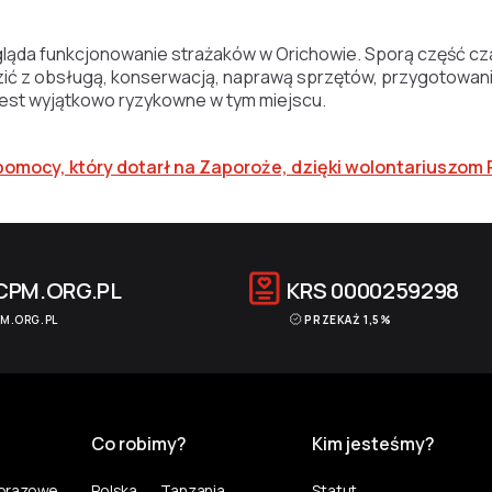
gląda funkcjonowanie strażaków w Orichowie. Sporą część cz
ić z obsługą, konserwacją, naprawą sprzętów, przygotowani
jest wyjątkowo ryzykowne w tym miejscu.
t pomocy, który dotarł na Zaporoże, dzięki wolontariuszo
CPM.ORG.PL
KRS
0000259298
M.ORG.PL
PRZEKAŻ 1,5%
Co robimy?
Kim jesteśmy?
norazowe
Polska
Tanzania
Statut