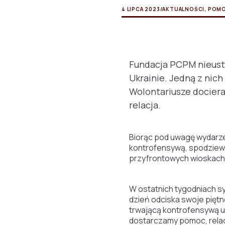
4 LIPCA 2023
/
AKTUALNOŚCI
,
POMO
Fundacja PCPM nieust
Ukrainie. Jedną z nich
Wolontariusze dociera
relacja.
Biorąc pod uwagę wydarze
kontrofensywą, spodziewa
przyfrontowych wioskach
W ostatnich tygodniach s
dzień odciska swoje piętno
trwającą kontrofensywą uk
dostarczamy pomoc, relac