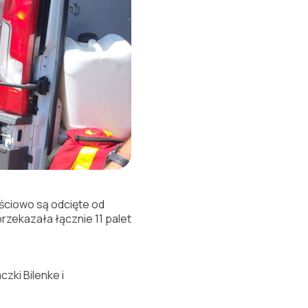
ęściowo są odcięte od
zekazała łącznie 11 palet
zki Bilenke i