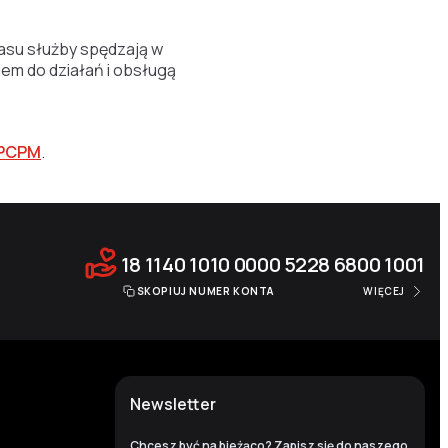
asu służby spędzają w
em do działań i obsługą
m PCPM
.
18 1140 1010 0000 5228 6800 1001
SKOPIUJ NUMER KONTA
WIĘCEJ
Newsletter
Chcesz być na bieżąco? Zapisz się do naszego