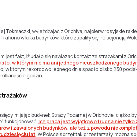
j Tokmaczki, wyjeżdżając z Orichiva, najpierw rosyjskie raki
. Trafiono w kilka budynków, które zapaliły się, relacjonują Wol
est fakt, iż udało się nawiązać kontakt ze strażakami z Oric
iasto, w którym nie ma ani jednego nieuszkodzonego budyn
sto, w którym rekordowo jednego dnia spadło blisko 250 pocis
 kilkanaście godzin.
strażaków
esięcy, mijając budynek Straży Pożarnej w Orichovie, ciężko by
e” funkcjonować.
Ich praca jest wyjątkowo trudna nie tylk
arów i zawalonych budynków, ale też z powodu niekomple
udziesięciu lat
. W Polsce sprzęt tak przestarzały, można s