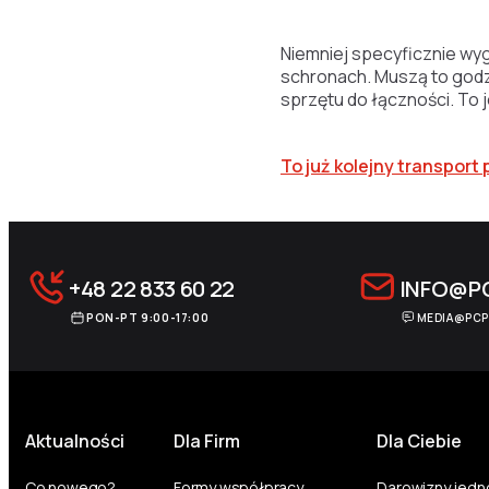
Niemniej specyficznie wy
schronach. Muszą to godz
sprzętu do łączności. To 
To już kolejny transpor
+48 22 833 60 22
INFO@P
PON-PT 9:00-17:00
MEDIA@PCP
Aktualności
Dla Firm
Dla Ciebie
Co nowego?
Formy współpracy
Darowizny jed