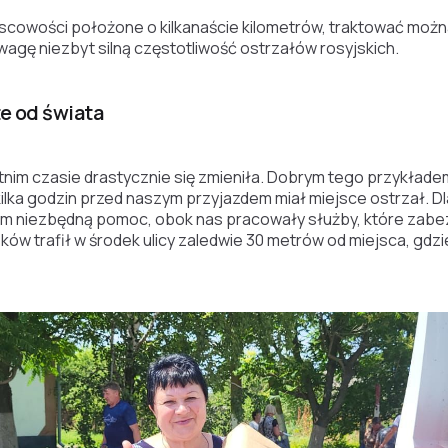
scowości położone o kilkanaście kilometrów, traktować moż
agę niezbyt silną częstotliwość ostrzałów rosyjskich.
e od świata
tnim czasie drastycznie się zmieniła. Dobrym tego przykład
ilka godzin przed naszym przyjazdem miał miejsce ostrzał. D
m niezbędną pomoc, obok nas pracowały służby, które zabe
ów trafił w środek ulicy zaledwie 30 metrów od miejsca, gdz