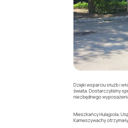
Dzięki wsparciu służb i w
świata. Dostarczyliśmy s
niezbędnego wyposażenia 
Mieszkańcy Hulajpola, Uspe
Kameszywachy otrzymały p