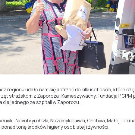
ładz regionu udało nam się dotrzeć do kilkuset osób, które cz
przęt strażakom z Zaporoża i Kameszywachy. Fundacja PCPM pr
dla jednego ze szpitali w Zaporożu.
nivki, Novohryrohivki, Novomykolaiwki, Orichiva, Małej Tokmac
onad tonę środków higieny osobistej i żywności.