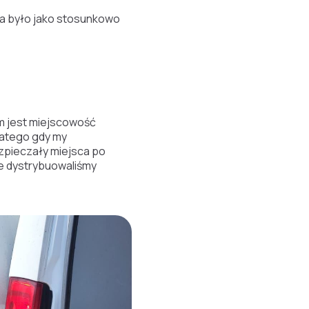
na było jako stosunkowo
em jest miejscowość
latego gdy my
zpieczały miejsca po
ie dystrybuowaliśmy