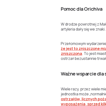
Pomoc dla Orichiva
W drodze powrotnej z Małe
artyleria dały się we znaki
Przełomowym wydarzeniem j
że jest to zniszczone m
zniszczona
. To jest mia
ostrzał bezustannie trwał
Ważne wsparcie dla 
Wiele razy, przez wiele mi
jednostka może „normalni
ostrzałów, licznych poż
wyposażenia, sprzed kilk