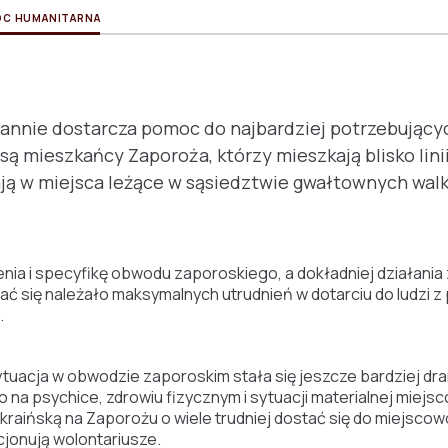
C HUMANITARNA
annie dostarcza pomoc do najbardziej potrzebujący
 są mieszkańcy Zaporoża, którzy mieszkają blisko linii
ją w miejsca leżące w sąsiedztwie gwałtownych walk 
nia i specyfikę obwodu zaporoskiego, a dokładniej działania
ć się należało maksymalnych utrudnień w dotarciu do ludzi 
.
ytuacja w obwodzie zaporoskim stała się jeszcze bardziej dr
 na psychice, zdrowiu fizycznym i sytuacji materialnej miejs
raińską na Zaporożu o wiele trudniej dostać się do miejscowo
jonują wolontariusze.