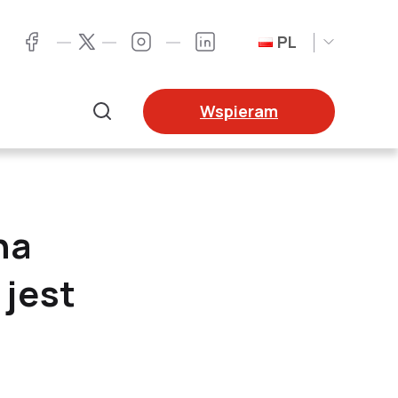
PL
Twitter
Facebook
Instagram
LinkedIn
Wspieram
Szukaj
na
 jest