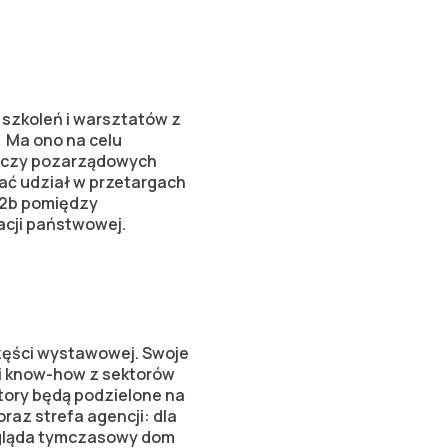
szkoleń i warsztatów z
 Ma ono na celu
, czy pozarządowych
rać udział w przetargach
b2b pomiędzy
acji państwowej.
zęści wystawowej. Swoje
i i know-how z sektorów
tory będą podzielone na
raz strefa agencji: dla
ygląda tymczasowy dom