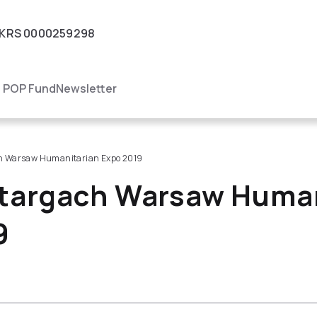
KRS
0000259298
igacja
POP Fund
Newsletter
h Warsaw Humanitarian Expo 2019
targach Warsaw Human
9