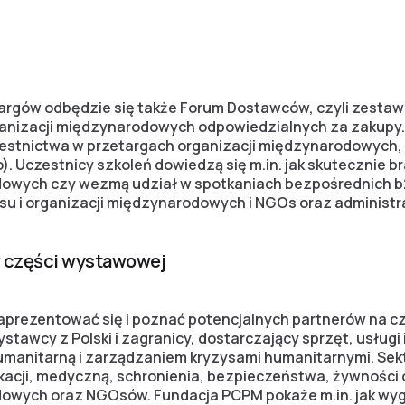
rgów odbędzie się także Forum Dostawców, czyli zestaw 
anizacji międzynarodowych odpowiedzialnych za zakupy.
estnictwa w przetargach organizacji międzynarodowych
. Uczestnicy szkoleń dowiedzą się m.in. jak skutecznie b
dowych czy wezmą udział w spotkaniach bezpośrednich 
su i organizacji międzynarodowych i NGOs oraz administr
w części wystawowej
aprezentować się i poznać potencjalnych partnerów na c
ystawcy z Polski i zagranicy, dostarczający sprzęt, usług
manitarną i zarządzaniem kryzysami humanitarnymi. Sek
nikacji, medyczną, schronienia, bezpieczeństwa, żywności o
dowych oraz NGOsów. Fundacja PCPM pokaże m.in. jak w