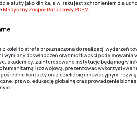
ie służy jako klinika, a w Iraku jest schronieniem dla uc
je
Medyczny Zespół Ratunkowy PCPM.
arne
z kolei to strefa przeznaczona do realizacji wydarzeń 
t i wymiany doświadczeń oraz możliwości podejmowania w
e, akademicy, zainteresowane instytucje będą mogły in
 humanitarną i rozwojową, prezentować wykorzystywane
ośrednie kontakty oraz dzielić się innowacyjnymi rozwi
yczne: prawo, edukację globalną oraz prowadzenie biznes
nym.