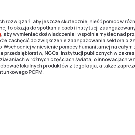
 rozwiązań, aby jeszcze skuteczniej nieść pomoc w różn
ej to okazja do spotkania osób i instytucji zaangażowa
ą
, aby wymieniać doświadczenia i wspólnie myśleć nad prz
że zachęcić do zwiększenie zaangażowania sektora biz
o-Wschodniej w niesienie pomocy humanitarnej na całym 
a przedsiębiorstw, NGOs, instytucji publicznych w zakre
iałaniach w różnych częściach świata, o innowacjach w r
óbować lokalnych produktów z tego kraju, a także zaprez
atunkowego PCPM.