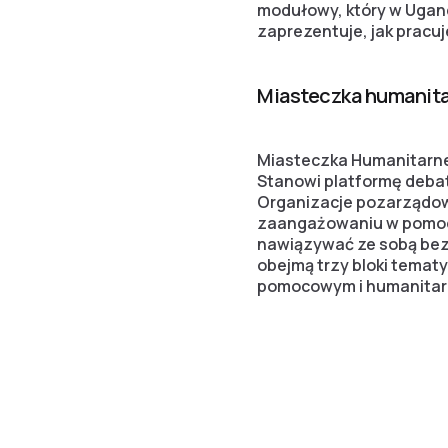
modułowy, który w Ugandz
zaprezentuje, jak pracu
Miasteczka humanit
Miasteczka Humanitarne 
Stanowi platformę deba
Organizacje pozarządow
zaangażowaniu w pomoc
nawiązywać ze sobą bezp
obejmą trzy bloki temat
pomocowym i humanitar