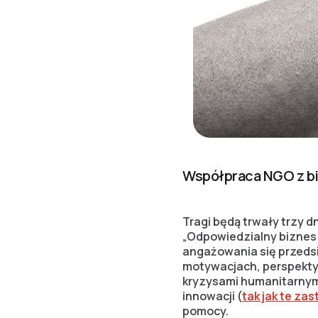
Współpraca NGO z b
Tragi będą trwały trzy d
„Odpowiedzialny biznes 
angażowania się przeds
motywacjach, perspekty
kryzysami humanitarnymi
innowacji (
tak jak te z
pomocy.