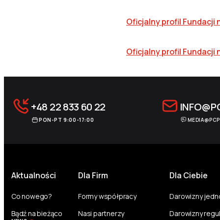
Oficjalny profil Fundacj
Oficjalny profil Fundac
+48 22 833 60 22
INFO@P
PON-PT 9:00-17:00
MEDIA@PCP
Aktualności
Dla Firm
Dla Ciebie
Co nowego?
Formy współpracy
Darowizny jed
Bądź na bieżąco
Nasi partnerzy
Darowizny regu