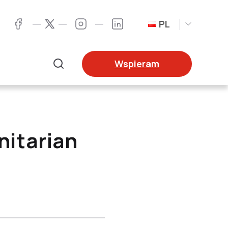
PL
Twitter
Facebook
Instagram
LinkedIn
Wspieram
Szukaj
itarian