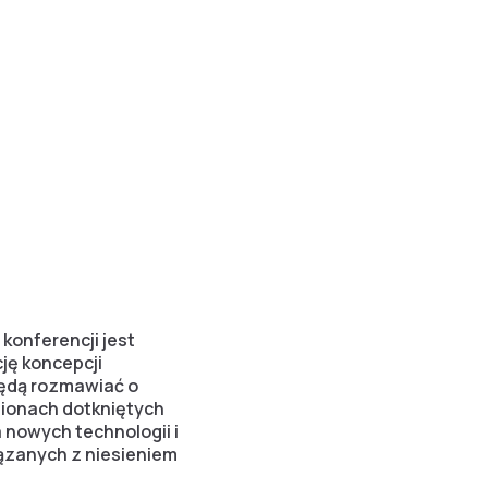
 konferencji jest
ję koncepcji
będą rozmawiać o
ionach dotkniętych
nowych technologii i
iązanych z niesieniem