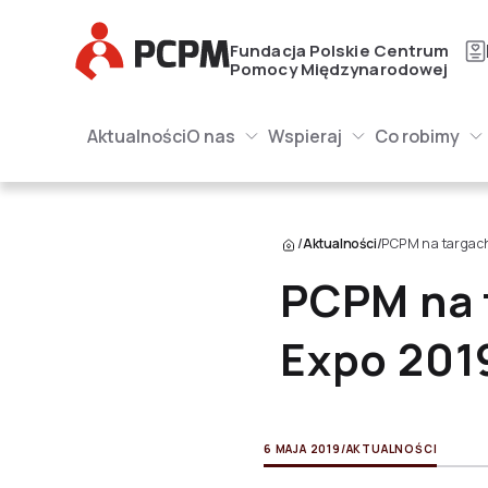
Główne Logo
Fundacja Polskie Centrum
Pomocy Międzynarodowej
Główna naw
Główne Logo
Aktualności
O nas
Wspieraj
Co robimy
O nas Submenu
Wspieraj Submenu
Submenu
/
Aktualności
/
PCPM na targac
PCPM na 
Expo 201
6 MAJA 2019
/
AKTUALNOŚCI