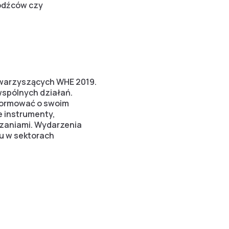
hodźców czy
towarzyszących WHE 2019.
spólnych działań.
formować o swoim
 instrumenty,
ązaniami. Wydarzenia
u w sektorach