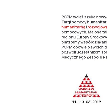
PCPM wciąż szuka nowych
Targi pomocy humanitarn
humanitarną
i
rozwojow
pomocowych. Ma ona tak
regionu Europy Środkow
platformy współdziałani
PCPM opowie o swoich dz
pozwoli uczestnikom spr
Medycznego Zespołu R