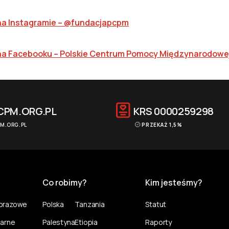
i na Instagramie – @fundacjapcpm
ji na Facebooku – Polskie Centrum Pomocy Międzynarodow
CPM.ORG.PL
KRS
0000259298
M.ORG.PL
PRZEKAŻ 1,5%
Co robimy?
Kim jesteśmy?
norazowe
Polska
Tanzania
Statut
larne
Palestyna
Etiopia
Raporty