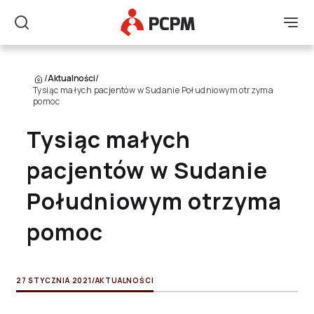
Główne Logo
Men
Szukaj
/
Aktualności
/
Tysiąc małych pacjentów w Sudanie Południowym otrzyma
pomoc
Tysiąc małych
pacjentów w Sudanie
Południowym otrzyma
pomoc
27 STYCZNIA 2021
/
AKTUALNOŚCI