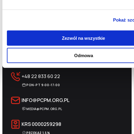
Oficjalny profil Fundacji na Facebooku – Polskie
Centrum Pomocy Międzynarodowej (PCPM)
Pokaż sz
Zezwól na wszystkie
Odmowa
+48 22 833 60 22
PON-PT 9:00-17:00
INFO@PCPM.ORG.PL
MEDIA@PCPM.ORG.PL
KRS
0000259298
PRZEKAŻ 1,5%