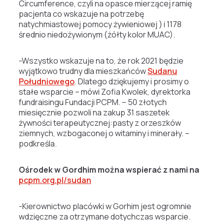
Circumference, czyli na opasce mierzącej ramię
pacjenta co wskazuje na potrzebę
natychmiastowej pomocy żywieniowej ) i 1178
średnio niedożywionym (żółty kolor MUAC).
-Wszystko wskazuje na to, że rok 2021 będzie
wyjątkowo trudny dla mieszkańców
Sudanu
Południowego
. Dlatego dziękujemy i prosimy o
stałe wsparcie – mówi Zofia Kwolek, dyrektorka
fundraisingu Fundacji PCPM. – 50 złotych
miesięcznie pozwoli na zakup 31 saszetek
żywności terapeutycznej:pasty z orzeszków
ziemnych, wzbogaconej o witaminy i minerały. –
podkreśla.
Ośrodek w Gordhim można wspierać z nami na
pcpm.org.pl/sudan
-Kierownictwo placówki w Gorhim jest ogromnie
wdzięczne za otrzymane dotychczas wsparcie.