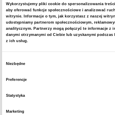
Wykorzystujemy pliki cookie do spersonalizowania treści
Administratorem danych osobowych jest Fundacja
aby oferować funkcje społecznościowe i analizować ruc
Polskie Centrum Pomocy Międzynarodowej z siedzibą w
Warszawie. Dane osobowe są przetwarzane w celu
witrynie. Informacje o tym, jak korzystasz z naszej witryn
zawarcia i realizacji umowy darowizny, a w przypadku
udostępniamy partnerom społecznościowym, reklamowy
wyrażenia zgód - w celach marketingowych. Masz prawo
do: uzyskania dostępu do danych osobowych, ich
analitycznym. Partnerzy mogą połączyć te informacje z 
sprostowania, usunięcia, wniesienia sprzeciwu wobec
danymi otrzymanymi od Ciebie lub uzyskanymi podczas 
przetwarzania, ograniczenia przetwarzania,
przeniesienia danych oraz wycofania zgody (co nie
z ich usług.
wpływa na legalność przetwarzania dokonanego przed
wycofaniem zgody). Szczegóły dotyczące danych
osobowych znajdziesz w
Polityce prywatności
.
Wybór
Niezbędne
zgody
Wpłacam
Preferencje
Statystyka
Oficjalny profil Fundacji na Instagramie –
@fundacjapcpm
Marketing