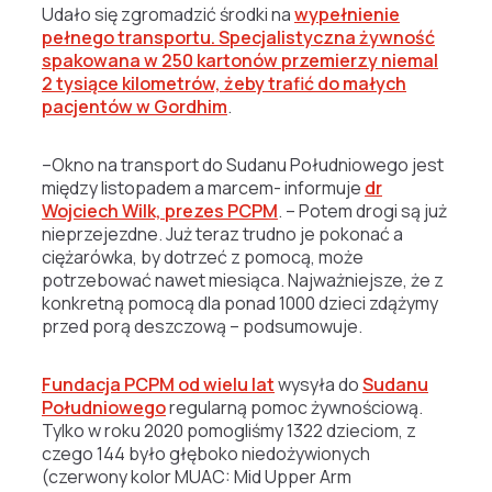
Udało się zgromadzić środki na
wypełnienie
pełnego transportu. Specjalistyczna żywność
spakowana w 250 kartonów przemierzy niemal
2 tysiące kilometrów, żeby trafić do małych
pacjentów w Gordhim
.
–
Okno na transport do Sudanu Południowego jest
między listopadem a marcem- informuje
dr
Wojciech Wilk, prezes PCPM
. – Potem drogi są już
nieprzejezdne. Już teraz trudno je pokonać a
ciężarówka, by dotrzeć z pomocą, może
potrzebować nawet miesiąca. Najważniejsze, że z
konkretną pomocą dla ponad 1000 dzieci zdążymy
przed porą deszczową – podsumowuje.
Fundacja PCPM od wielu lat
wysyła do
Sudanu
Południowego
regularną pomoc żywnościową.
Tylko w roku 2020 pomogliśmy 1322 dzieciom, z
czego 144 było głęboko niedożywionych
(czerwony kolor MUAC: Mid Upper Arm