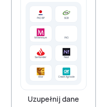
PKO BP
SGB
Millennium
ING
Santander
Nest
Alior
Credit Agricole
Uzupełnij dane