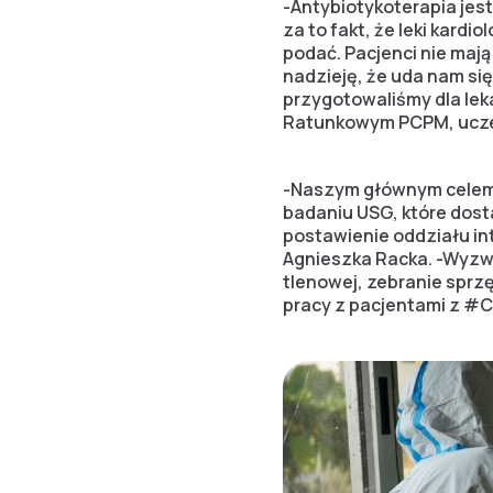
-Antybiotykoterapia jes
za to fakt, że leki kard
podać. Pacjenci nie maj
nadzieję, że uda nam się
przygotowaliśmy dla le
Ratunkowym PCPM, uczes
-Naszym głównym celem n
badaniu USG, które dost
postawienie oddziału int
Agnieszka Racka. -Wyzwa
tlenowej, zebranie sprz
pracy z pacjentami z #C