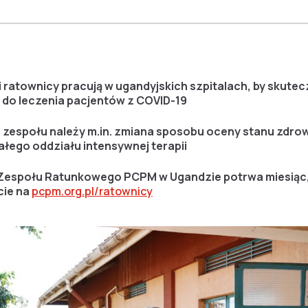
e i ratownicy pracują w ugandyjskich szpitalach, by skut
do leczenia pacjentów z COVID-19
zespołu należy m.in. zmiana sposobu oceny stanu zdrow
ałego oddziału intensywnej terapii
Zespołu Ratunkowego PCPM w Ugandzie potrwa miesiąc,
cie na
pcpm.org.pl/ratownicy