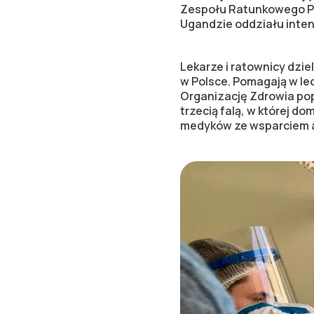
Zespołu Ratunkowego PC
Ugandzie oddziału inten
Lekarze i ratownicy dzie
w Polsce. Pomagają w le
Organizację Zdrowia pop
trzecią falą, w której d
medyków ze wsparciem a