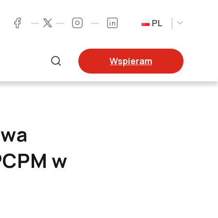
PL
Twitter
Facebook
Instagram
LinkedIn
Wspieram
Szukaj
owa
 PCPM w