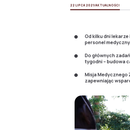
22 LIPCA 2021
/
AKTUALNOŚCI
Od kilku dni lekarz
personel medyczny 
Do głównych zadań 
tygodni – budowa c
Misja Medycznego 
zapewniając wspar