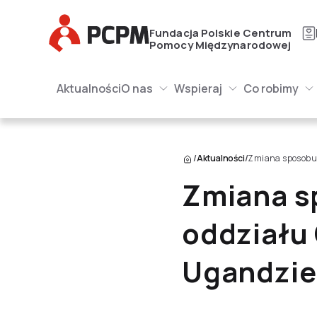
Główne Logo
Fundacja Polskie Centrum
Pomocy Międzynarodowej
Główna naw
Główne Logo
Aktualności
O nas
Wspieraj
Co robimy
O nas Submenu
Wspieraj Submenu
Submenu
/
Aktualności
/
Zmiana sposobu 
Zmiana s
oddziału
Ugandzie