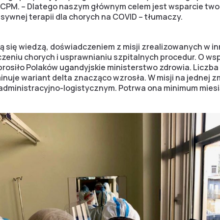
PM. – Dlatego naszym głównym celem jest wsparcie twor
sywnej terapii dla chorych na COVID – tłumaczy.
lą się wiedzą, doświadczeniem z misji zrealizowanych w inn
czeniu chorych i usprawnianiu szpitalnych procedur. O ws
rosiło Polaków ugandyjskie ministerstwo zdrowia. Liczba
ominuje wariant delta znacząco wzrosła. W misji na jednej 
dministracyjno-logistycznym. Potrwa ona minimum miesi