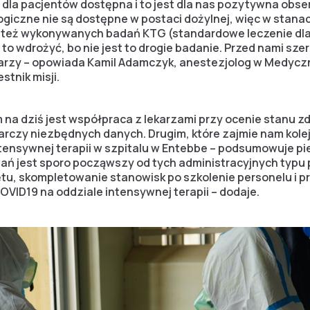
t dla pacjentów dostępna i to jest dla nas pozytywna obs
iologiczne nie są dostępne w postaci dożylnej, więc w stan
ą też wykonywanych badań KTG (standardowe leczenie dla
 to wdrożyć, bo nie jest to drogie badanie. Przed nami sze
karzy – opowiada Kamil Adamczyk, anestezjolog w Medyc
tnik misji.
a dziś jest współpraca z lekarzami przy ocenie stanu zd
arczy niezbędnych danych. Drugim, które zajmie nam kolej
ensywnej terapii w szpitalu w Entebbe – podsumowuje pierw
ń jest sporo począwszy od tych administracyjnych typu 
ętu, skompletowanie stanowisk po szkolenie personelu i 
OVID19 na oddziale intensywnej terapii – dodaje.