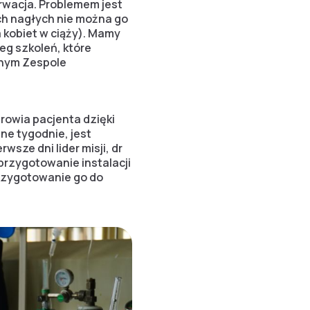
erwacja. Problemem jest
ach nagłych nie można go
 kobiet w ciąży). Mamy
reg szkoleń, które
znym Zespole
rowia pacjenta dzięki
ne tygodnie, jest
sze dni lider misji, dr
przygotowanie instalacji
przygotowanie go do