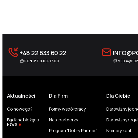
Archive Pagination
+48 22 833 60 22
INFO@P
PON-PT 9:00-17:00
MEDIA@PCP
Aktualności
Dla Firm
Dla Ciebie
Co nowego?
Formy współpracy
Darowizny jed
Bądź na bieżąco
Nasi partnerzy
Darowizny regu
NEWS
Program "Dobry Partner"
Numery kont