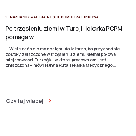
17 MARCA 2023
/
AKTUALNOŚCI
,
POMOC RATUNKOWA
Po trzęsieniu ziemi w Turcji, lekarka PCPM
pomaga w...
'- Wiele osób nie ma dostępu do lekarza, bo przychodnie
zostały zniszczone w trzęsieniu ziemi. Niemal połowa
miejscowości Türkoğlu, w której pracowałam, jest
zniszczona – mówi Hanna Ruta, lekarka Medycznego...
Czytaj więcej