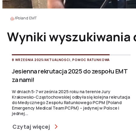
/
Poland EMT
Wyniki wyszukiwania 
8 WRZEŚNIA 2025
/
AKTUALNOŚCI
,
POMOC RATUNKOWA
Jesienna rekrutacja 2025 do zespołu EMT
za nami!
W dniach 5-7 września 2025 roku na terenie Jury
Krakowsko-Częstochowskiej odbyła się kolejna rekrutacja
do Medycznego Zespołu Ratunkowego PCPM (Poland
Emergency Medical Team PCPM) – jedynej w Polsce i
jednej...
Czytaj więcej