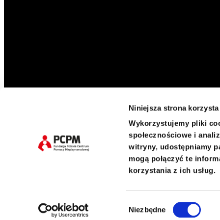
Niniejsza strona korzysta
Wykorzystujemy pliki coo
Twitter
Facebook
Instagram
LinkedIn
społecznościowe i analiz
witryny, udostępniamy p
mogą połączyć te inform
korzystania z ich usług.
ul. Pustułeczki 23, 02-811 Warszawa
KRS 0000259298 REGON 140603017 NIP 5252371402
Wybór
Niezbędne
zgody