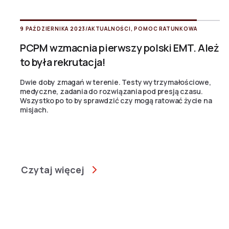
9 PAŹDZIERNIKA 2023
/
AKTUALNOŚCI
,
POMOC RATUNKOWA
PCPM wzmacnia pierwszy polski EMT. Ależ
to była rekrutacja!
Dwie doby zmagań w terenie. Testy wytrzymałościowe,
medyczne, zadania do rozwiązania pod presją czasu.
Wszystko po to by sprawdzić czy mogą ratować życie na
misjach.
Czytaj więcej