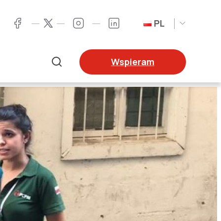
PL
Twitter
Facebook
Instagram
LinkedIn
Wspieram
Szukaj