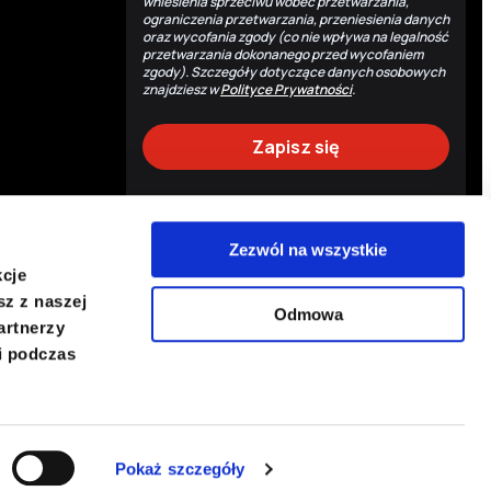
wniesienia sprzeciwu wobec przetwarzania,
ograniczenia przetwarzania, przeniesienia danych
oraz wycofania zgody (co nie wpływa na legalność
przetwarzania dokonanego przed wycofaniem
zgody). Szczegóły dotyczące danych osobowych
znajdziesz w
Polityce Prywatności
.
Zezwól na wszystkie
Powrót do góry
kcje
P
sz z naszej
Odmowa
artnerzy
i podczas
Copyright © 2026 PCPM. Wszystkie prawa zastrzeżone.
Polityka prywatności
Polityka cookies
Pokaż szczegóły