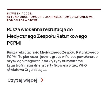
6 KWIETNIA 2023
/
AKTUALNOŚCI
,
POMOC HUMANITARNA
,
POMOC RATUNKOWA
,
POMOC ROZWOJOWA
Rusza wiosenna rekrutacja do
Medycznego Zespołu Ratunkowego
PCPM!
Rusza rekrutacja do Medycznego Zespołu Ratunkowego
PCPM. To pierwsza i jedyna grupa w Polsce powołana do
szybkiego reagowania na kryzysy humanitarne i
katastrofy naturalne, a certyfikowana przez WHO
(Światowa Organizacja...
Czytaj więcej