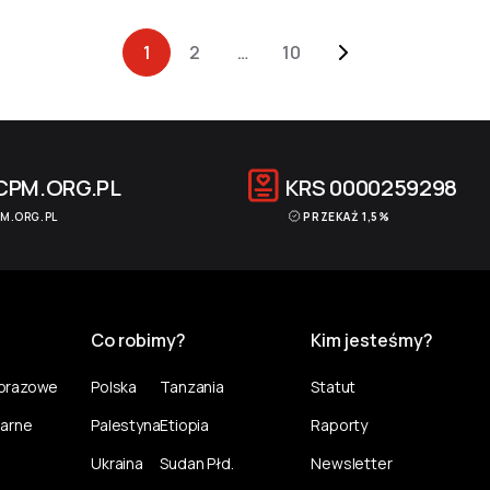
1
2
…
10
CPM.ORG.PL
KRS
0000259298
M.ORG.PL
PRZEKAŻ 1,5%
Co robimy?
Kim jesteśmy?
norazowe
Polska
Tanzania
Statut
larne
Palestyna
Etiopia
Raporty
Ukraina
Sudan Płd.
Newsletter