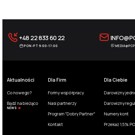
Archive Pagination
+48 22 833 60 22
INFO@P
PON-PT 9:00-17:00
MEDIA@PCP
Aktualności
Dla Firm
Dla Ciebie
Co nowego?
Formy współpracy
Darowizny jed
Bądź na bieżąco
Nasi partnerzy
Darowizny regu
NEWS
Program "Dobry Partner"
Numery kont
Kontakt
Przekaż 1,5% P