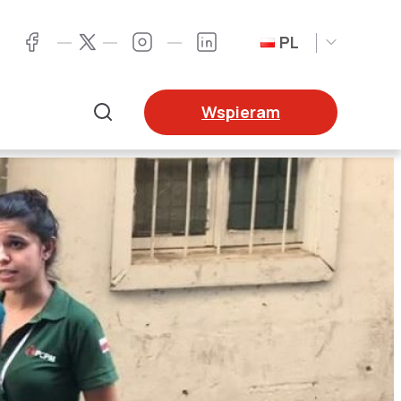
PL
Twitter
Facebook
Instagram
LinkedIn
Wspieram
Szukaj