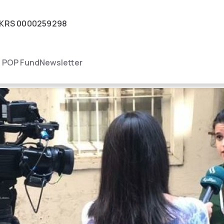
KRS
0000259298
igacja
POP Fund
Newsletter