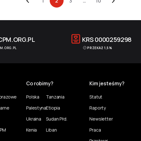
1
2
3
…
10
CPM.ORG.PL
KRS
0000259298
M.ORG.PL
PRZEKAŻ 1,5%
Co robimy?
Kim jesteśmy?
norazowe
Polska
Tanzania
Statut
larne
Palestyna
Etiopia
Raporty
Ukraina
Sudan Płd.
Newsletter
CPM
Kenia
Liban
Praca
Przetargi