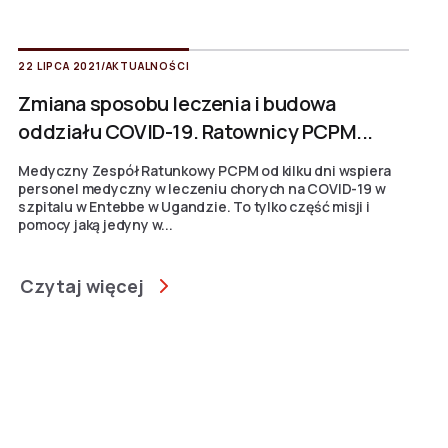
22 LIPCA 2021
/
AKTUALNOŚCI
Zmiana sposobu leczenia i budowa
oddziału COVID-19. Ratownicy PCPM...
Medyczny Zespół Ratunkowy PCPM od kilku dni wspiera
personel medyczny w leczeniu chorych na COVID-19 w
szpitalu w Entebbe w Ugandzie. To tylko część misji i
pomocy jaką jedyny w...
Czytaj więcej