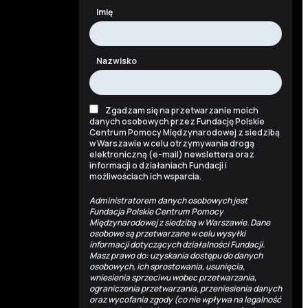
Imię
Nazwisko
Zgadzam się na przetwarzanie moich
danych osobowych przez Fundację Polskie
Centrum Pomocy Międzynarodowej z siedzibą
w Warszawie w celu otrzymywania drogą
elektroniczną (e-mail) newslettera oraz
informacji o działaniach Fundacji i
możliwościach ich wsparcia.
Administratorem danych osobowych jest
Fundacja Polskie Centrum Pomocy
Międzynarodowej z siedzibą w Warszawie. Dane
osobowe są przetwarzane w celu wysyłki
informacji dotyczących działalności Fundacji.
Masz prawo do: uzyskania dostępu do danych
osobowych, ich sprostowania, usunięcia,
wniesienia sprzeciwu wobec przetwarzania,
ograniczenia przetwarzania, przeniesienia danych
oraz wycofania zgody (co nie wpływa na legalność