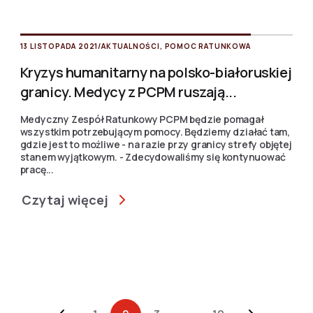
13 LISTOPADA 2021
/
AKTUALNOŚCI
,
POMOC RATUNKOWA
Kryzys humanitarny na polsko-białoruskiej
granicy. Medycy z PCPM ruszają...
Medyczny Zespół Ratunkowy PCPM będzie pomagał
wszystkim potrzebującym pomocy. Będziemy działać tam,
gdzie jest to możliwe - na razie przy granicy strefy objętej
stanem wyjątkowym. - Zdecydowaliśmy się kontynuować
pracę...
Czytaj więcej