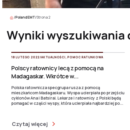
/
Poland EMT
/
Strona 2
Wyniki wyszukiwania 
18 LUTEGO 2022
/
AKTUALNOŚCI
,
POMOC RATUNKOWA
Polscy ratownicy lecą z pomocą na
Madagaskar. Wkrótce w...
Polska ratownicza specgrupa rusza z pomocą
mieszkańcom Madagaskaru. Wyspa ucierpiała po przejściu
cyklonów Ana i Batsirai. Lekarze i ratownicy z Polski będą
pomagać w części wyspy, która ucierpiała najbardziej po...
Czytaj więcej