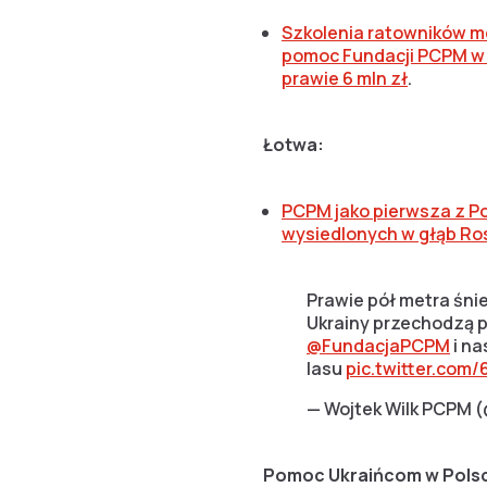
Szkolenia ratowników me
pomoc Fundacji PCPM w E
prawie 6 mln zł
.
Łotwa:
PCPM jako pierwsza z P
wysiedlonych w głąb Rosj
Prawie pół metra śni
Ukrainy przechodzą p
@FundacjaPCPM
i na
lasu
pic.twitter.com/
— Wojtek Wilk PCPM
Pomoc Ukraińcom w Pols