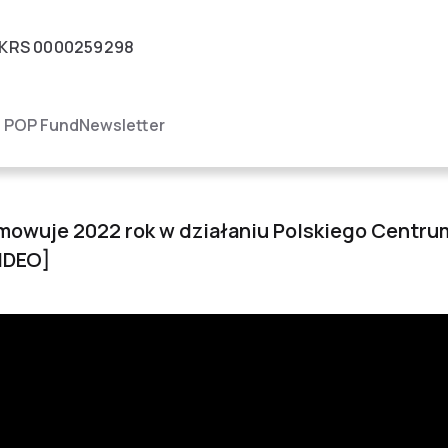
KRS
0000259298
igacja
POP Fund
Newsletter
PODSUMOWANIE 2022 
umowuje 2022 rok w działaniu Polskiego Centr
IDEO]