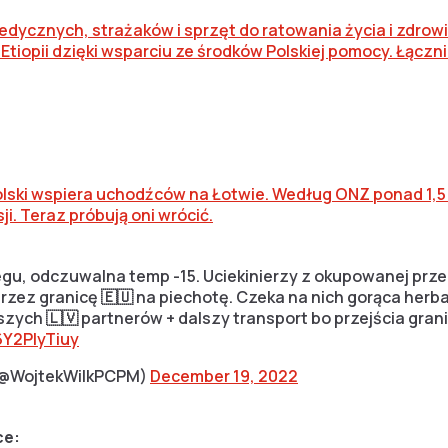
dycznych, strażaków i sprzęt do ratowania życia i zdrowi
tiopii dzięki wsparciu ze środków Polskiej pomocy. Łącz
olski wspiera uchodźców na Łotwie. Według ONZ ponad 1,5
i. Teraz próbują oni wrócić.
egu, odczuwalna temp -15. Uciekinierzy z okupowanej prze
rzez granicę 🇪🇺 na piechotę. Czeka na nich gorąca herba
szych 🇱🇻 partnerów + dalszy transport bo przejścia gran
6Y2PIyTiuy
 (@WojtekWilkPCPM)
December 19, 2022
ce: