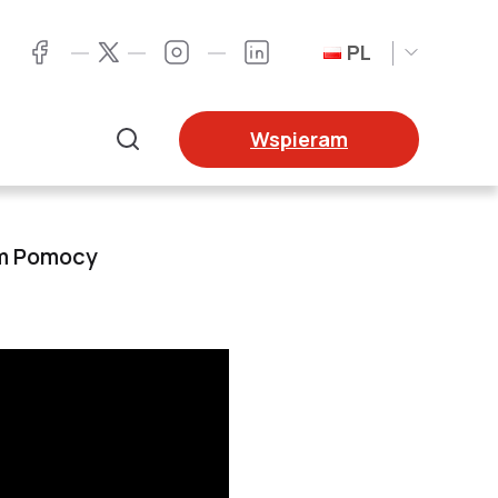
PL
Twitter
Facebook
Instagram
LinkedIn
Wspieram
Szukaj
ROKU
um Pomocy