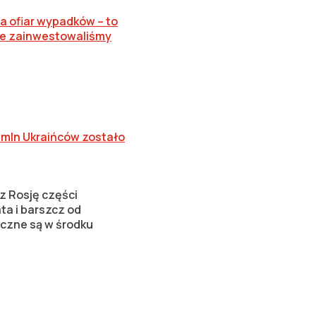
a ofiar wypadków – to
nie zainwestowaliśmy
 mln Ukraińców zostało
z Rosję części
ta i barszcz od
iczne są w środku