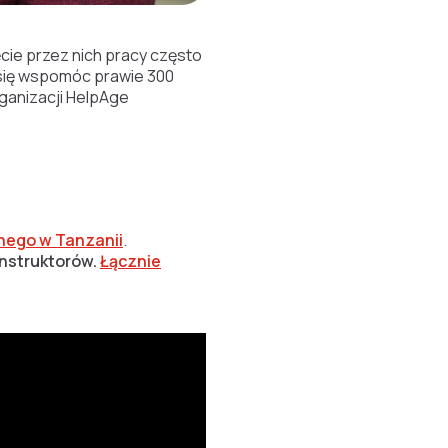
cie przez nich pracy często
m się wspomóc prawie 300
ganizacji HelpAge
nego w Tanzanii
.
instruktorów.
Łącznie