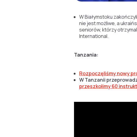
W Białymstoku zakończyli
nie jest możliwe, a ukrai
seniorów, którzy otrzyma
International.
Tanzania:
Rozpoczęliśmy nowy pro
W Tanzanii przeprowadzi
przeszkolimy 60 instruk