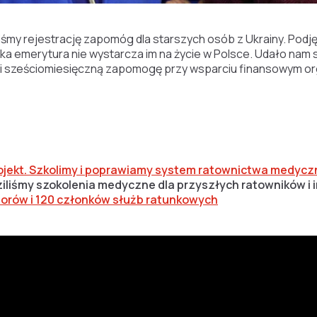
śmy rejestrację zapomóg dla starszych osób z Ukrainy. Podję
ńska emerytura nie wystarcza im na życie w Polsce. Udało na
li sześciomiesięczną zapomogę przy wsparciu finansowym or
jekt. Szkolimy i poprawiamy system ratownictwa medycz
liśmy szokolenia medyczne dla przyszłych ratowników i 
torów i 120 członków służb ratunkowych