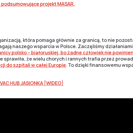
e podsumowujące projekt MASAR.
anizacją, która pomaga głównie za granicą, to nie pozost
agają naszego wsparcia w Polsce. Zaczęliśmy działaniam
anicy polsko – białoruskiej, bo żadne człowiek nie powinien
ie sprawiła, że wielu chorych i rannych trafia przez prow
i do szpitali w całej Europie
. To dzięki finansowemu wspar
EVAC HUB JASIONKA [WIDEO]