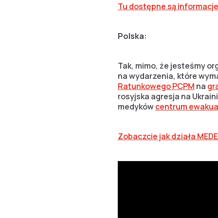
Tu dostępne są informacj
Polska:
Tak, mimo, że jesteśmy org
na wydarzenia, które wym
Ratunkowego PCPM
na
gr
rosyjska agresja na Ukrain
medyków
centrum ewakuacj
Zobaczcie jak działa MED