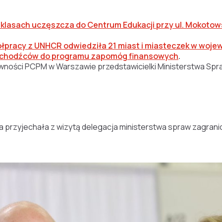
11 klasach uczęszcza do Centrum Edukacji przy ul. Mokotow
pracy z UNHCR odwiedziła 21 miast i miasteczek w wojew
0 uchodźców do programu zapomóg finansowych
.
ywności PCPM w Warszawie przedstawicielki Ministerstwa Spraw
ka
przyjechała z wizytą delegacja ministerstwa spraw zagran